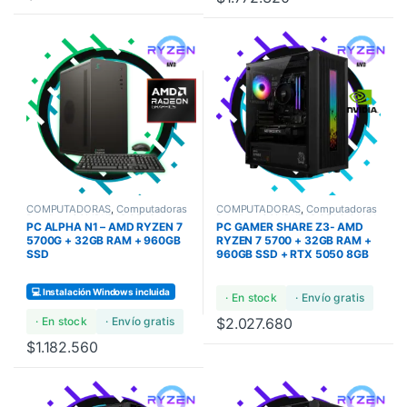
COMPUTADORAS
,
Computadoras
COMPUTADORAS
,
Computadoras
Bundles
,
COMPUTADORAS
Bundles
,
COMPUTADORAS GAMA
PC ALPHA N1 – AMD RYZEN 7
PC GAMER SHARE Z3- AMD
GAMERS
,
COMPUTADORAS
ULTRA
STANDARD
5700G + 32GB RAM + 960GB
RYZEN 7 5700 + 32GB RAM +
SSD
960GB SSD + RTX 5050 8GB
💻 Instalación Windows incluida
· En stock
· Envío gratis
· En stock
· Envío gratis
$
2.027.680
$
1.182.560