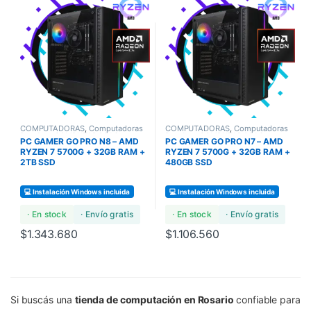
COMPUTADORAS
,
Computadoras
COMPUTADORAS
,
Computadoras
Bundles
,
COMPUTADORAS
Bundles
,
COMPUTADORAS
PC GAMER GO PRO N8 – AMD
PC GAMER GO PRO N7 – AMD
GAMERS
GAMERS
RYZEN 7 5700G + 32GB RAM +
RYZEN 7 5700G + 32GB RAM +
2TB SSD
480GB SSD
💻 Instalación Windows incluida
💻 Instalación Windows incluida
· En stock
· Envío gratis
· En stock
· Envío gratis
$
1.343.680
$
1.106.560
Si buscás una
tienda de computación en Rosario
confiable para