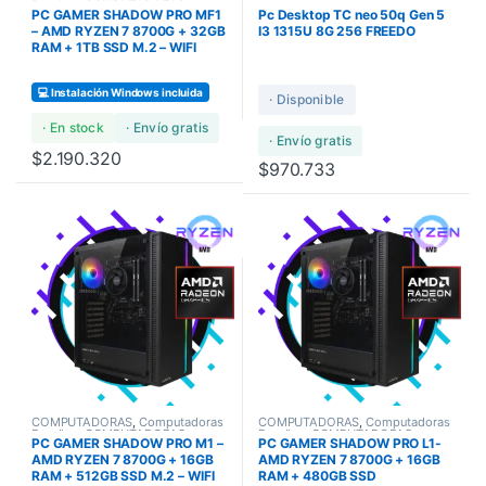
Bundles
,
COMPUTADORAS
PC GAMER SHADOW PRO MF1
Pc Desktop TC neo 50q Gen 5
GAMERS
– AMD RYZEN 7 8700G + 32GB
I3 1315U 8G 256 FREEDO
RAM + 1TB SSD M.2 – WIFI
💻 Instalación Windows incluida
· Disponible
· En stock
· Envío gratis
· Envío gratis
$
2.190.320
$
970.733
COMPUTADORAS
,
Computadoras
COMPUTADORAS
,
Computadoras
Bundles
,
COMPUTADORAS
Bundles
,
COMPUTADORAS
PC GAMER SHADOW PRO M1 –
PC GAMER SHADOW PRO L1-
GAMERS
GAMERS
AMD RYZEN 7 8700G + 16GB
AMD RYZEN 7 8700G + 16GB
RAM + 512GB SSD M.2 – WIFI
RAM + 480GB SSD