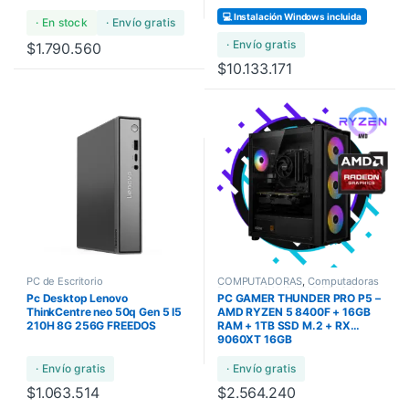
💻 Instalación Windows incluida
· En stock
· Envío gratis
· Envío gratis
$
1.790.560
$
10.133.171
PC de Escritorio
COMPUTADORAS
,
Computadoras
Bundles
,
COMPUTADORAS GAMA
Pc Desktop Lenovo
PC GAMER THUNDER PRO P5 –
ULTRA
ThinkCentre neo 50q Gen 5 I5
AMD RYZEN 5 8400F + 16GB
210H 8G 256G FREEDOS
RAM + 1TB SSD M.2 + RX
9060XT 16GB
· Envío gratis
· Envío gratis
$
1.063.514
$
2.564.240