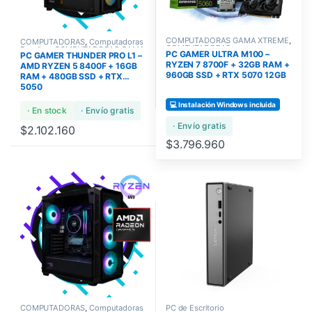
COMPUTADORAS GAMA XTREME
,
COMPUTADORAS
,
Computadoras
COMPUTADORAS
,
Bundles
,
COMPUTADORAS GAMA
PC GAMER ULTRA M100 –
PC GAMER THUNDER PRO L1 –
COMPUTADORAS GAMA ULTRA
,
ULTRA
COMPUTADORAS GAMERS
RYZEN 7 8700F + 32GB RAM +
AMD RYZEN 5 8400F + 16GB
960GB SSD + RTX 5070 12GB
RAM + 480GB SSD + RTX
5050
💻 Instalación Windows incluida
· En stock
· Envío gratis
· Envío gratis
$
2.102.160
$
3.796.960
COMPUTADORAS
,
Computadoras
PC de Escritorio