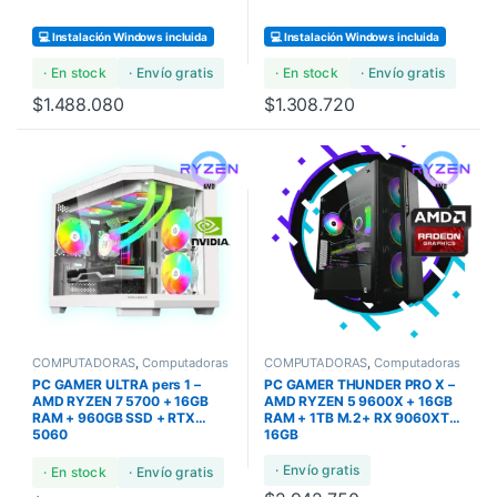
💻 Instalación Windows incluida
💻 Instalación Windows incluida
· En stock
· Envío gratis
· En stock
· Envío gratis
$
1.488.080
$
1.308.720
COMPUTADORAS
,
Computadoras
COMPUTADORAS
,
Computadoras
Bundles
,
COMPUTADORAS GAMA
Bundles
,
COMPUTADORAS GAMA
PC GAMER ULTRA pers 1 –
PC GAMER THUNDER PRO X –
ULTRA
ULTRA
AMD RYZEN 7 5700 + 16GB
AMD RYZEN 5 9600X + 16GB
RAM + 960GB SSD + RTX
RAM + 1TB M.2+ RX 9060XT
5060
16GB
· Envío gratis
· En stock
· Envío gratis