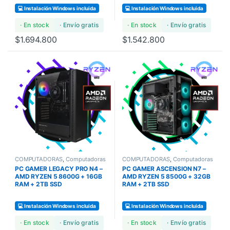
💻 Instalación Windows incluida
💻 Instalación Windows incluida
· En stock
· Envío gratis
· En stock
· Envío gratis
$
1.694.800
$
1.542.800
COMPUTADORAS
,
Computadoras
COMPUTADORAS
,
Computadoras
Bundles
,
COMPUTADORAS
Bundles
,
COMPUTADORAS
PC GAMER LEGACY PRO N4 –
PC GAMER ASCENSION N7 –
GAMERS
GAMERS
AMD RYZEN 5 8600G + 16GB
AMD RYZEN 5 8500G + 32GB
RAM + 2TB SSD
RAM + 2TB SSD
💻 Instalación Windows incluida
💻 Instalación Windows incluida
· En stock
· Envío gratis
· En stock
· Envío gratis