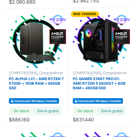
$
2.942.750
$
2.080.880
MAS VENDIDA
COMPUTADORAS
,
Computadoras
COMPUTADORAS
,
Computadoras
Bundles
,
COMPUTADORAS
Bundles
,
COMPUTADORAS
PC ALPHA LC1 – AMD RYZEN 7
PC GAMER START PRO O1-
GAMERS
,
COMPUTADORAS
GAMERS
STANDARD
5700G + 16GB RAM + 480GB
AMD RYZEN 5 5600GT + 8GB
SSD
RAM + 480GB SSD
💻 Instalación Windows incluida
💻 Instalación Windows incluida
· En stock
· Envío gratis
· En stock
· Envío gratis
$
886.160
$
831.440