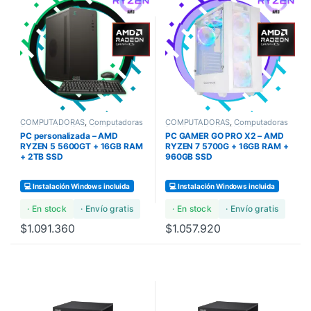
COMPUTADORAS
,
Computadoras
COMPUTADORAS
,
Computadoras
Bundles
,
COMPUTADORAS
Bundles
,
COMPUTADORAS
PC personalizada – AMD
PC GAMER GO PRO X2 – AMD
GAMERS
GAMERS
RYZEN 5 5600GT + 16GB RAM
RYZEN 7 5700G + 16GB RAM +
+ 2TB SSD
960GB SSD
💻 Instalación Windows incluida
💻 Instalación Windows incluida
· En stock
· Envío gratis
· En stock
· Envío gratis
$
1.091.360
$
1.057.920