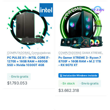
COMPUTADORAS
,
Computadoras
COMPUTADORAS GAMA XTREME
,
Bundles
,
COMPUTADORAS
COMPUTADORAS
,
PC PULSE X1 – INTEL CORE I7-
Pc Gamer XTREME 3- Ryzen 7
STANDARD
COMPUTADORAS GAMA ULTRA
,
COMPUTADORAS GAMERS
12700 + 16GB RAM + 480GB
8700F + 16GB RAM + M.2 1TB
SSD + Nvidia 1030GT 4GB
– RX 9070 XT
💻 Instalación Windows incluida
· Envío gratis
$
1.793.053
· En stock
· Envío gratis
$
3.662.318