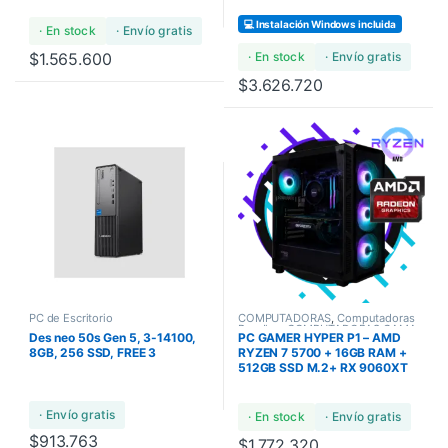
💻 Instalación Windows incluida
· En stock
· Envío gratis
$
1.565.600
· En stock
· Envío gratis
$
3.626.720
PC de Escritorio
COMPUTADORAS
,
Computadoras
Bundles
,
COMPUTADORAS GAMA
Des neo 50s Gen 5, 3-14100,
PC GAMER HYPER P1 – AMD
ULTRA
8GB, 256 SSD, FREE 3
RYZEN 7 5700 + 16GB RAM +
512GB SSD M.2+ RX 9060XT
· Envío gratis
· En stock
· Envío gratis
$
913.763
$
1.772.320