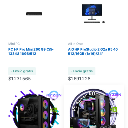
Mini PC
All In One
PC HP Pro Mini 260 G9 Ci5-
AIO HP ProStudio 2 G2a R5 40
1334U 16GB/512
512/16GB (1×16)/24″
· Envío gratis
· Envío gratis
$
1.231.565
$
1.691.228