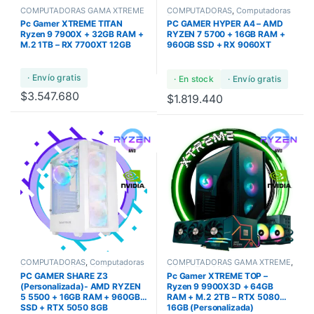
COMPUTADORAS GAMA XTREME
COMPUTADORAS
,
Computadoras
Bundles
,
COMPUTADORAS GAMA
Pc Gamer XTREME TITAN
PC GAMER HYPER A4 – AMD
ULTRA
Ryzen 9 7900X + 32GB RAM +
RYZEN 7 5700 + 16GB RAM +
M.2 1TB – RX 7700XT 12GB
960GB SSD + RX 9060XT
· Envío gratis
· En stock
· Envío gratis
$
3.547.680
$
1.819.440
COMPUTADORAS
,
Computadoras
COMPUTADORAS GAMA XTREME
,
Bundles
,
COMPUTADORAS GAMA
COMPUTADORAS
,
PC GAMER SHARE Z3
Pc Gamer XTREME TOP –
ULTRA
COMPUTADORAS GAMA ULTRA
,
COMPUTADORAS GAMERS
(Personalizada)- AMD RYZEN
Ryzen 9 9900X3D + 64GB
5 5500 + 16GB RAM + 960GB
RAM + M.2 2TB – RTX 5080
SSD + RTX 5050 8GB
16GB (Personalizada)