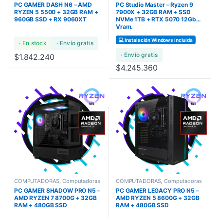
Bundles
,
COMPUTADORAS GAMA
COMPUTADORAS
,
PC GAMER DASH N6 – AMD
PC Studio Master – Ryzen 9
ULTRA
COMPUTADORAS GAMA ULTRA
,
COMPUTADORAS GAMERS
,
RYZEN 5 5500 + 32GB RAM +
7900X + 32GB RAM + SSD
Design Work
,
PCs STUDIO
960GB SSD + RX 9060XT
NVMe 1TB + RTX 5070 12Gb
Vram.
💻 Instalación Windows incluida
· En stock
· Envío gratis
· Envío gratis
$
1.842.240
$
4.245.360
COMPUTADORAS
,
Computadoras
COMPUTADORAS
,
Computadoras
Bundles
,
COMPUTADORAS
Bundles
,
COMPUTADORAS
PC GAMER SHADOW PRO N5 –
PC GAMER LEGACY PRO N5 –
GAMERS
GAMERS
AMD RYZEN 7 8700G + 32GB
AMD RYZEN 5 8600G + 32GB
RAM + 480GB SSD
RAM + 480GB SSD