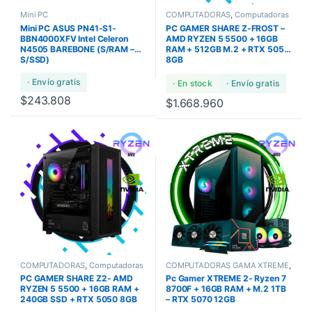
Mini PC
COMPUTADORAS
,
Computadoras
Bundles
,
COMPUTADORAS GAMA
Mini PC ASUS PN41-S1-
PC GAMER SHARE Z-FROST –
ULTRA
BBN4000XFV Intel Celeron
AMD RYZEN 5 5500 + 16GB
N4505 BAREBONE (S/RAM –
RAM + 512GB M.2 + RTX 5050
S/SSD)
8GB
· Envío gratis
· En stock
· Envío gratis
$
243.808
$
1.668.960
COMPUTADORAS
,
Computadoras
COMPUTADORAS GAMA XTREME
,
Bundles
,
COMPUTADORAS GAMA
COMPUTADORAS
,
PC GAMER SHARE Z2- AMD
Pc Gamer XTREME 2- Ryzen 7
ULTRA
COMPUTADORAS GAMA ULTRA
,
COMPUTADORAS GAMERS
RYZEN 5 5500 + 16GB RAM +
8700F + 16GB RAM + M.2 1TB
240GB SSD + RTX 5050 8GB
– RTX 5070 12GB