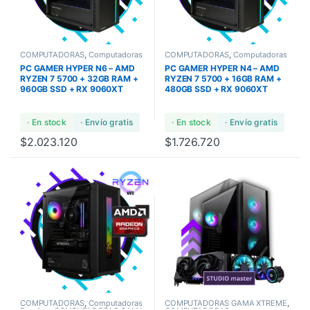
COMPUTADORAS
,
Computadoras
COMPUTADORAS
,
Computadoras
Bundles
,
COMPUTADORAS GAMA
Bundles
,
COMPUTADORAS GAMA
PC GAMER HYPER N6 – AMD
PC GAMER HYPER N4 – AMD
ULTRA
ULTRA
RYZEN 7 5700 + 32GB RAM +
RYZEN 7 5700 + 16GB RAM +
960GB SSD + RX 9060XT
480GB SSD + RX 9060XT
· En stock
· Envío gratis
· En stock
· Envío gratis
$
2.023.120
$
1.726.720
COMPUTADORAS
,
Computadoras
COMPUTADORAS GAMA XTREME
,