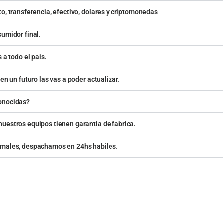
o, transferencia, efectivo, dolares y criptomonedas
sumidor final.
 a todo el pais.
en un futuro las vas a poder actualizar.
conocidas?
uestros equipos tienen garantia de fabrica.
rmales, despachamos en 24hs habiles.