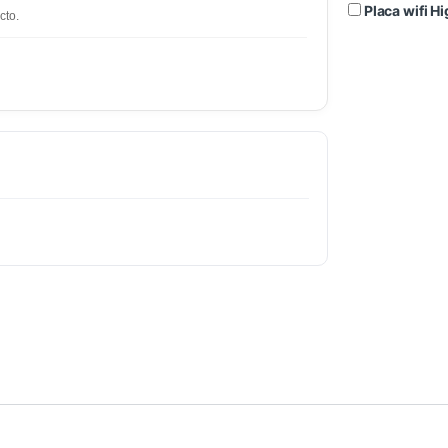
Placa wifi 
cto.