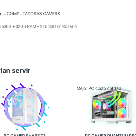
es
,
COMPUTADORAS GAMERS
600G + 32GB RAM + 2TB SSD En Rosario
ian servir
Mejor PC costo calidad
PC GAMER SHARE Z3
PC GAMER QUANTUM PR