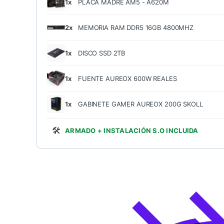
1x
PLACA MADRE AM5 - A620M
2x
MEMORIA RAM DDR5 16GB 4800MHZ
1x
DISCO SSD 2TB
1x
FUENTE AUREOX 600W REALES
1x
GABINETE GAMER AUREOX 200G SKOLL
🛠️
ARMADO + INSTALACIÓN S.O INCLUIDA