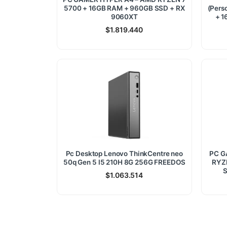
5700 + 16GB RAM + 960GB SSD + RX
(Pers
9060XT
+ 1
$
1.819.440
Pc Desktop Lenovo ThinkCentre neo
PC G
50q Gen 5 I5 210H 8G 256G FREEDOS
RYZ
S
$
1.063.514
1.779.920