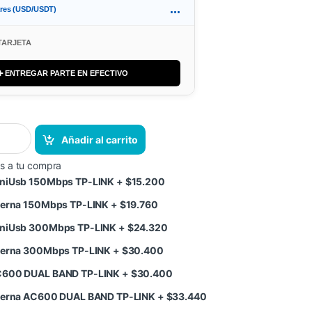
...
ares (USD/USDT)
TARJETA
➕ ENTREGAR PARTE EN EFECTIVO
Añadir al carrito
s a tu compra
MiniUsb 150Mbps TP-LINK
+
$
15.200
interna 150Mbps TP-LINK
+
$
19.760
MiniUsb 300Mbps TP-LINK
+
$
24.320
interna 300Mbps TP-LINK
+
$
30.400
AC600 DUAL BAND TP-LINK
+
$
30.400
interna AC600 DUAL BAND TP-LINK
+
$
33.440