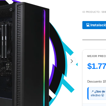
ID PRODUCTO: 598
💻 Instalac
MEJOR PREC
$1.7
Descuento 10
📍
¿Sos de
efectivo 🤫