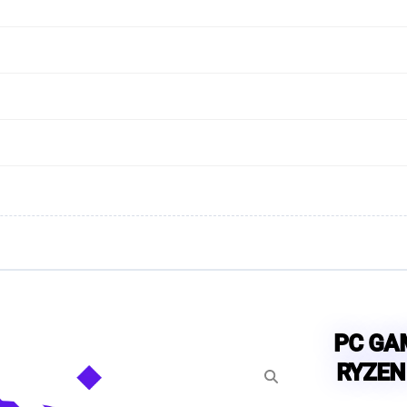
PC GA
RYZEN