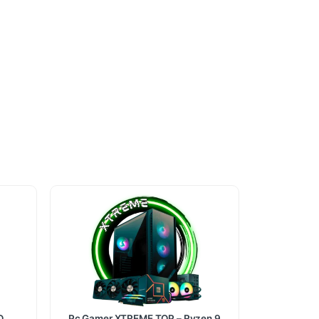
O
Pc Gamer XTREME TOP – Ryzen 9