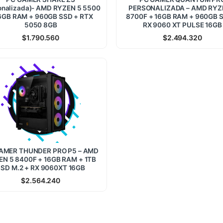
onalizada)- AMD RYZEN 5 5500
PERSONALIZADA – AMD RYZ
6GB RAM + 960GB SSD + RTX
8700F + 16GB RAM + 960GB 
5050 8GB
RX 9060 XT PULSE 16GB
$
1.790.560
$
2.494.320
AMER THUNDER PRO P5 – AMD
EN 5 8400F + 16GB RAM + 1TB
SD M.2 + RX 9060XT 16GB
$
2.564.240