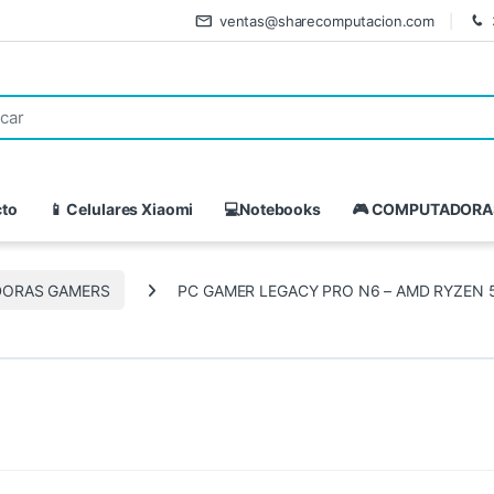
ventas@sharecomputacion.com
cto
📱 Celulares Xiaomi
💻Notebooks
🎮 COMPUTADORA
ORAS GAMERS
PC GAMER LEGACY PRO N6 – AMD RYZEN 5