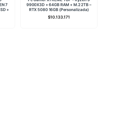
EN 7
9900X3D + 64GB RAM + M.2 2TB –
SSD +
RTX 5080 16GB (Personalizada)
$
10.133.171