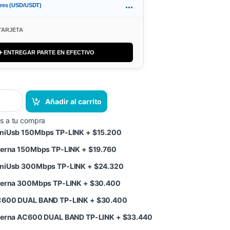
...
ares (USD/USDT)
TARJETA
➕ ENTREGAR PARTE EN EFECTIVO
Añadir al carrito
s a tu compra
MiniUsb 150Mbps TP-LINK
+
$
15.200
interna 150Mbps TP-LINK
+
$
19.760
MiniUsb 300Mbps TP-LINK
+
$
24.320
interna 300Mbps TP-LINK
+
$
30.400
AC600 DUAL BAND TP-LINK
+
$
30.400
interna AC600 DUAL BAND TP-LINK
+
$
33.440