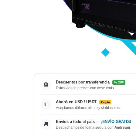
Descuentos por transferencia
% OFF
🏦
Estas viendo precios con descuento.
Aboná en USD / USDT
Cripto
💵
Aceptamos dólares billete y stablecoins.
Envíos a todo el país
— ¡ENVÍO GRATIS!
🚚
Despachamos de forma segura con
Andreani
.