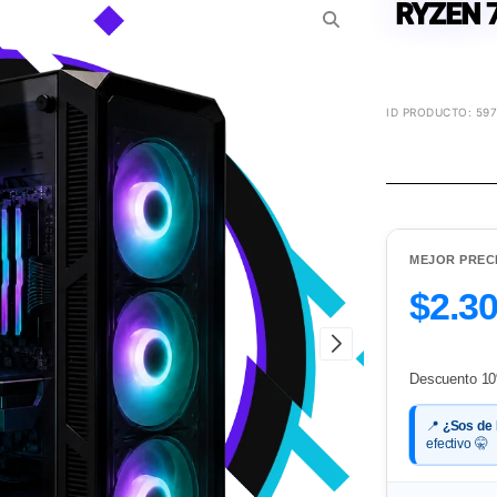
RYZEN 
ID PRODUCTO: 597
MEJOR PREC
$2.3
Descuento 10
📍
¿Sos de
efectivo 🤫