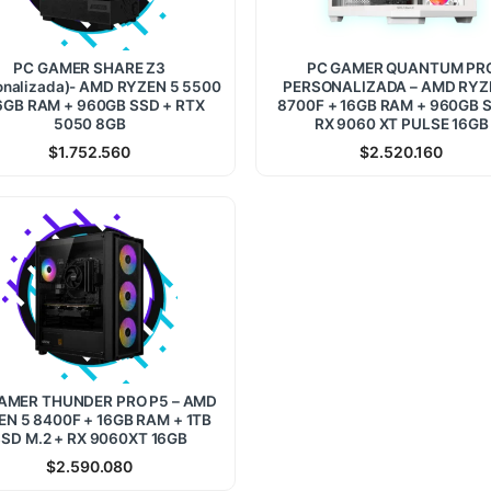
PC GAMER SHARE Z3
PC GAMER QUANTUM PR
onalizada)- AMD RYZEN 5 5500
PERSONALIZADA – AMD RYZ
6GB RAM + 960GB SSD + RTX
8700F + 16GB RAM + 960GB 
5050 8GB
RX 9060 XT PULSE 16GB
$
1.752.560
$
2.520.160
AMER THUNDER PRO P5 – AMD
EN 5 8400F + 16GB RAM + 1TB
SD M.2 + RX 9060XT 16GB
$
2.590.080