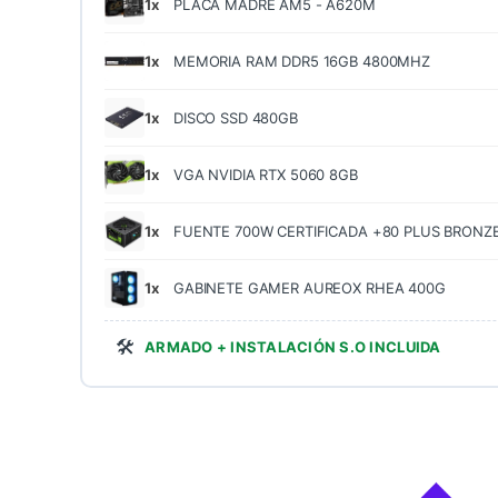
1x
PLACA MADRE AM5 - A620M
1x
MEMORIA RAM DDR5 16GB 4800MHZ
1x
DISCO SSD 480GB
1x
VGA NVIDIA RTX 5060 8GB
1x
FUENTE 700W CERTIFICADA +80 PLUS BRONZ
1x
GABINETE GAMER AUREOX RHEA 400G
🛠️
ARMADO + INSTALACIÓN S.O INCLUIDA