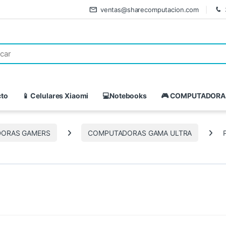
ventas@sharecomputacion.com
cto
📱 Celulares Xiaomi
💻Notebooks
🎮 COMPUTADORA
ORAS GAMERS
COMPUTADORAS GAMA ULTRA