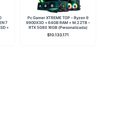
O
Pc Gamer XTREME TOP – Ryzen 9
EN 7
9900X3D + 64GB RAM + M.2 2TB –
SSD +
RTX 5080 16GB (Personalizada)
$
10.133.171