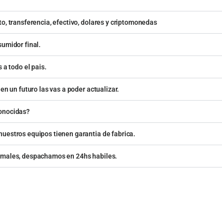
o, transferencia, efectivo, dolares y criptomonedas
sumidor final.
 a todo el pais.
en un futuro las vas a poder actualizar.
conocidas?
uestros equipos tienen garantia de fabrica.
rmales, despachamos en 24hs habiles.