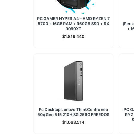
PC GAMER HYPER A4 – AMD RYZEN 7
5700 + 16GB RAM + 960GB SSD + RX
(Pers
9060XT
+ 1
$
1.819.440
Pc Desktop Lenovo ThinkCentre neo
PC G
50q Gen 5 I5 210H 8G 256G FREEDOS
RYZ
S
$
1.063.514