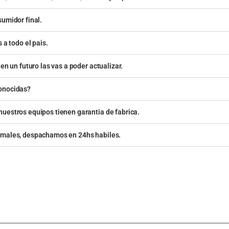
sumidor final.
 a todo el pais.
en un futuro las vas a poder actualizar.
conocidas?
uestros equipos tienen garantia de fabrica.
rmales, despachamos en 24hs habiles.