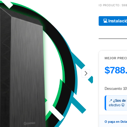
ID PRODUCTO: 598
💻 Instalac
MEJOR PREC
$788
Descuento 10
📍
¿Sos de
efectivo 🤫
O paga en Dol