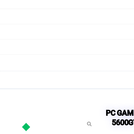
PC GAM
5600G