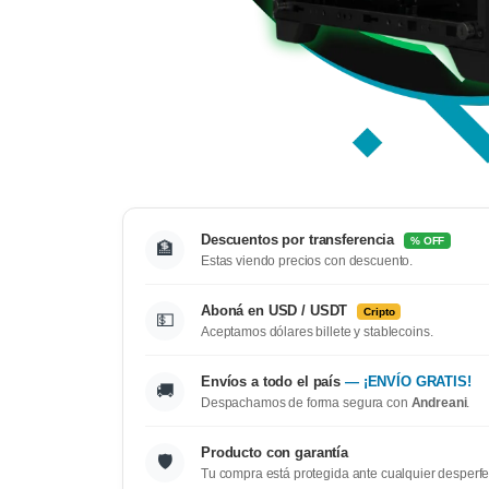
Descuentos por transferencia
% OFF
🏦
Estas viendo precios con descuento.
Aboná en USD / USDT
Cripto
💵
Aceptamos dólares billete y stablecoins.
Envíos a todo el país
— ¡ENVÍO GRATIS!
🚚
Despachamos de forma segura con
Andreani
.
Producto con garantía
🛡️
Tu compra está protegida ante cualquier desperfe