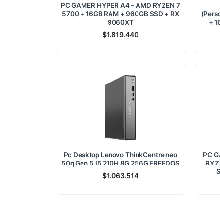
PC GAMER HYPER A4 – AMD RYZEN 7
5700 + 16GB RAM + 960GB SSD + RX
(Pers
9060XT
+ 1
$
1.819.440
Pc Desktop Lenovo ThinkCentre neo
PC G
50q Gen 5 I5 210H 8G 256G FREEDOS
RYZ
S
$
1.063.514
788.880