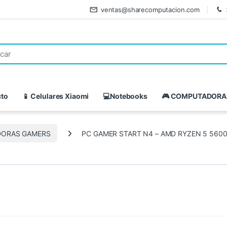
ventas@sharecomputacion.com
cto
📱 Celulares Xiaomi
💻Notebooks
🎮 COMPUTADORA
ORAS GAMERS
PC GAMER START N4 – AMD RYZEN 5 5600