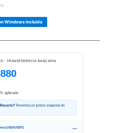
15
ión Windows incluida
IO - TRANSFERENCIA BANCARIA
.880
% aplicado
 Rosario?
Tenemos un precio especial en
...
ares (USD/USDT)