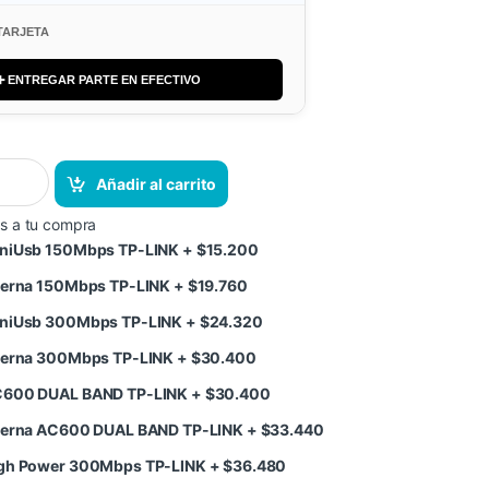
TARJETA
➕ ENTREGAR PARTE EN EFECTIVO
Añadir al carrito
s a tu compra
MiniUsb 150Mbps TP-LINK
+
$
15.200
interna 150Mbps TP-LINK
+
$
19.760
MiniUsb 300Mbps TP-LINK
+
$
24.320
interna 300Mbps TP-LINK
+
$
30.400
AC600 DUAL BAND TP-LINK
+
$
30.400
interna AC600 DUAL BAND TP-LINK
+
$
33.440
High Power 300Mbps TP-LINK
+
$
36.480