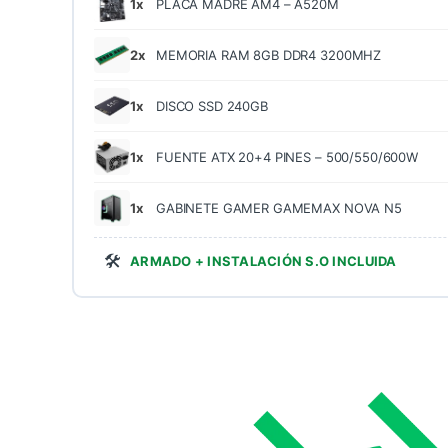
1x
PLACA MADRE AM4 – A520M
2x
MEMORIA RAM 8GB DDR4 3200MHZ
1x
DISCO SSD 240GB
1x
FUENTE ATX 20+4 PINES – 500/550/600W
1x
GABINETE GAMER GAMEMAX NOVA N5
🛠️
ARMADO + INSTALACIÓN S.O INCLUIDA