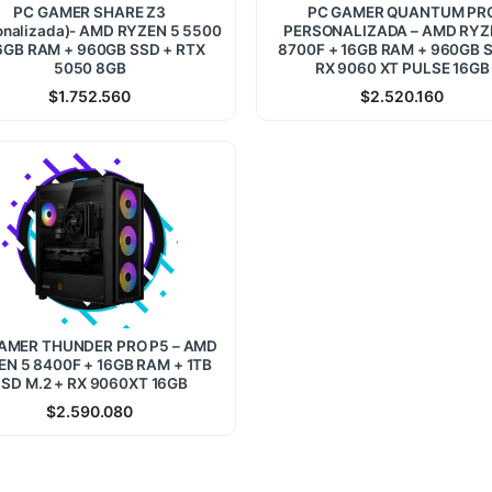
PC GAMER SHARE Z3
PC GAMER QUANTUM PR
onalizada)- AMD RYZEN 5 5500
PERSONALIZADA – AMD RYZ
6GB RAM + 960GB SSD + RTX
8700F + 16GB RAM + 960GB 
5050 8GB
RX 9060 XT PULSE 16GB
$
1.752.560
$
2.520.160
AMER THUNDER PRO P5 – AMD
EN 5 8400F + 16GB RAM + 1TB
SD M.2 + RX 9060XT 16GB
$
2.590.080