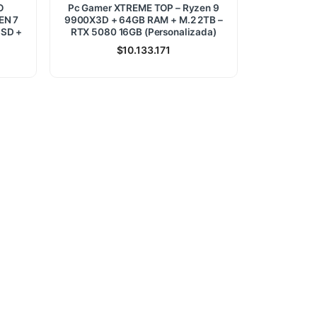
O
Pc Gamer XTREME TOP – Ryzen 9
EN 7
9900X3D + 64GB RAM + M.2 2TB –
SSD +
RTX 5080 16GB (Personalizada)
$
10.133.171