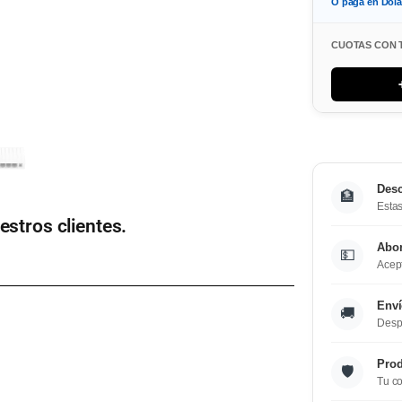
O paga en Dol
CUOTAS CON 
Desc
🏦
Estas
estros clientes.
Abo
💵
Acept
Enví
🚚
Desp
Prod
🛡️
Tu co