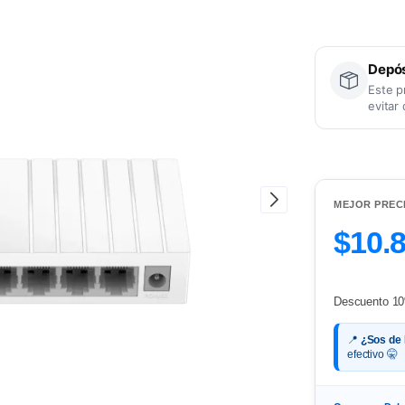
Depós
Este p
evitar
MEJOR PREC
$10.
Descuento 10
📍
¿Sos de
efectivo 🤫