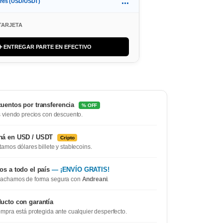
...
ares (USD/USDT)
TARJETA
➕ ENTREGAR PARTE EN EFECTIVO
uentos por transferencia
% OFF
 viendo precios con descuento.
ná en USD / USDT
Cripto
amos dólares billete y stablecoins.
os a todo el país
— ¡ENVÍO GRATIS!
achamos de forma segura con
Andreani
.
ucto con garantía
mpra está protegida ante cualquier desperfecto.