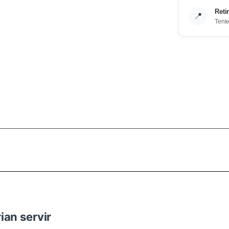
Reti
📍
Teni
ian servir