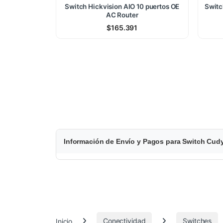
Switch Hickvision AIO 10 puertos OE
Switc
AC Router
$
165.391
$
Información de Envío y Pagos para Switch Cudy
1
0
.
8
Inicio
Conectividad
Switches