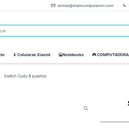
ventas@sharecomputacion.com
cto
📱 Celulares Xiaomi
💻Notebooks
🎮 COMPUTADORA
Switch Cudy 8 puertos