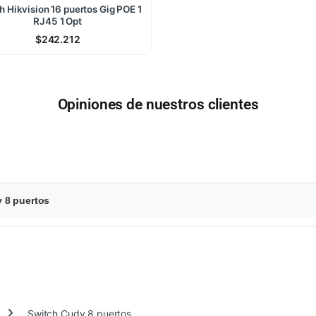
h Hikvision 16 puertos Gig POE 1
RJ45 1 Opt
$
242.212
Opiniones de nuestros clientes
 8 puertos
Switch Cudy 8 puertos