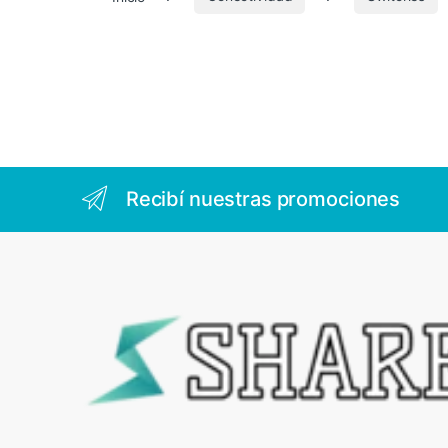
6
8
Recibí nuestras promociones