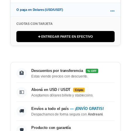
...
O paga en Dolares (USD/USDT)
CUOTAS CON TARJETA
➕ ENTREGAR PARTE EN EFECTIVO
Descuentos por transferencia
% OFF
🏦
Estas viendo precios con descuento.
Aboná en USD / USDT
Cripto
💵
Aceptamos dólares billete y stablecoins.
Envíos a todo el país
— ¡ENVÍO GRATIS!
🚚
Despachamos de forma segura con
Andreani
.
Producto con garantía
🛡️