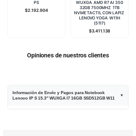
PS
WUXGA AMD R7 AI 350
32GB 7500MHZ 1TB
$
2.192.904
NVME TACTIL CON LAPIZ
LENOVO YOGA W11H
(5117)
$
3.411.138
Opiniones de nuestros clientes
$
Información de Envío y Pagos para Notebook
1
Lenovo IP S 15.3″ WUXGA I7 16GB SSD512GB W11
.
9