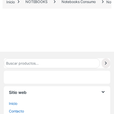
2
Inicio
NOTEBOOKS
Notebooks Consumo
Note
8
.
1
2
0
Sitio web
Inicio
Contacto