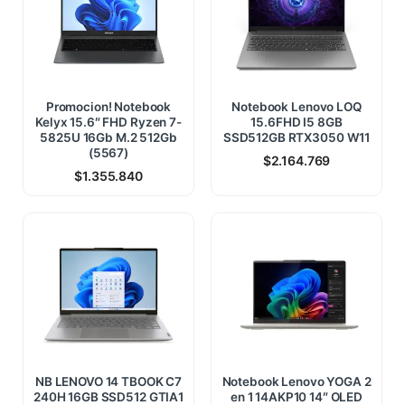
Promocion! Notebook
Notebook Lenovo LOQ
Kelyx 15.6″ FHD Ryzen 7-
15.6FHD I5 8GB
5825U 16Gb M.2 512Gb
SSD512GB RTX3050 W11
(5567)
$
2.164.769
$
1.355.840
NB LENOVO 14 TBOOK C7
Notebook Lenovo YOGA 2
240H 16GB SSD512 GTIA1
en 1 14AKP10 14″ OLED