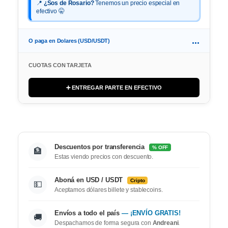
📍
¿Sos de Rosario?
Tenemos un precio especial en
efectivo 🤫
...
O paga en Dolares (USD/USDT)
CUOTAS CON TARJETA
➕ ENTREGAR PARTE EN EFECTIVO
Descuentos por transferencia
% OFF
🏦
Estas viendo precios con descuento.
Aboná en USD / USDT
Cripto
💵
Aceptamos dólares billete y stablecoins.
Envíos a todo el país
— ¡ENVÍO GRATIS!
🚚
Despachamos de forma segura con
Andreani
.