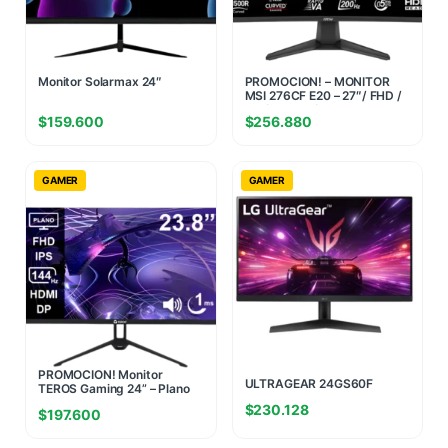
Monitor Solarmax 24″
PROMOCION! – MONITOR
MSI 276CF E20 – 27″/ FHD /
VA / 200Hz / 0.5ms
$
159.600
$
256.880
GAMER
GAMER
MONITOR LG 24
PROMOCION! Monitor
ULTRAGEAR 24GS60F
TEROS Gaming 24” – Plano
BORDERLESS 180 Hz (II)
IPS FHD 144Hz 1ms (Ficha
$
230.128
(1823)
$
197.600
USA)