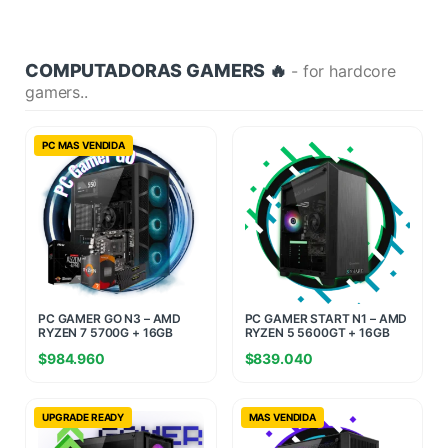
COMPUTADORAS GAMERS 🔥
- for hardcore
gamers..
PC MAS VENDIDA
PC GAMER GO N3 – AMD
PC GAMER START N1 – AMD
RYZEN 7 5700G + 16GB
RYZEN 5 5600GT + 16GB
RAM + 960GB SSD
RAM + 480GB SSD
$
984.960
$
839.040
UPGRADE READY
MAS VENDIDA