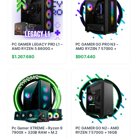
PC GAMER LEGACY PRO L1 –
PC GAMER GO PRO N3 –
AMD RYZEN 5 8600G +
AMD RYZEN 7 5700G +
16GB RAM + 512GB SSD M.2
16GB RAM + 480GB SSD
$
1.267.680
$
907.440
Pc Gamer XTREME – Ryzen 9
PC GAMER GO N2 – AMD
7900X + 32GB RAM + M.2
RYZEN 7 5700G + 16GB
1TB – RTX 5070 12GB
RAM + 480GB SSD