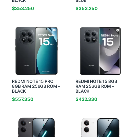
BLACK
BLUE
$
353.250
$
353.250
REDMI NOTE 15 PRO
REDMI NOTE 15 8GB
8GB RAM 256GB ROM –
RAM 256GB ROM –
BLACK
BLACK
$
557.350
$
422.330