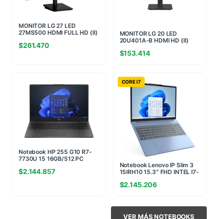
MONITOR LG 27 LED
27MS500 HDMI FULL HD (II)
MONITOR LG 20 LED
(0514)
20U401A-B HDMI HD (II)
$
261.470
(8442)
$
153.414
CORE I7
Notebook HP 255 G10 R7-
7730U 15 16GB/512 PC
Notebook Lenovo IP Slim 3
Windows Home(5732)
$
2.144.857
15IRH10 15.3″ FHD INTEL I7-
13620H 16GB (8G+8G)
$
2.145.206
4800MHZ 512GB NVME
W11H AZUL (7889)
VER MÁS NOTEBOOKS