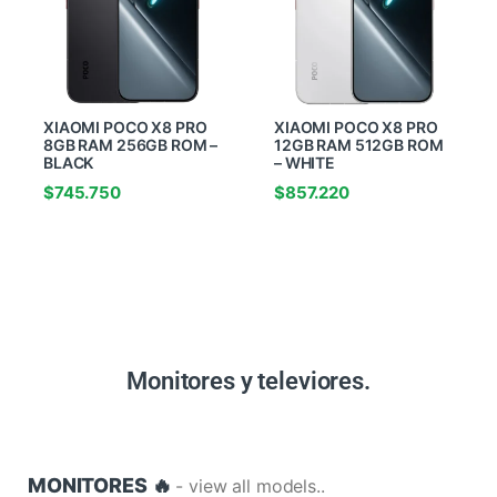
XIAOMI POCO X8 PRO
XIAOMI POCO X8 PRO
8GB RAM 256GB ROM –
12GB RAM 512GB ROM
BLACK
– WHITE
$
745.750
$
857.220
Monitores y televiores.
MONITORES 🔥
- view all models..