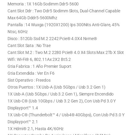
Memoria : 1X 16Gb Sodimm Ddr5-5600
Cant Slot Ddr : Two Ddr5 Sodimm Slots, Dual-Channel Capable
Max 64Gb Dddr5-5600Mhz
Pantalla : 14 Wuxga (1920X1200) Ips 300Nits Anti-Glare, 45%
Ntsc, 60Hz
Disco : 512Gb Ssd M.2 2242 Pcie® 4.0X4 Nvme®
Cant Slot Sata : No Trae
Cant Slot M.2 : Two M.2 2280 Pcie® 4.0 X4 Slots Max 2Tb X Slot
Wifi : Wi-Fi® 6, 802.11Ax 2X2 Bt5.2
Gtia Fabrica : 1 Año Premier Suport
Gtia Extendida : Ver En F6
Sist Operativo : Freedos
Otros Puertos : 1X Usb-A (Usb 5Gbps / Usb 3.2 Gen 1)
1X Usb-A (Usb 5Gbps / Usb 3.2 Gen 1), Siempre Encendido
1X Usb-C® (Usb 10Gbps / Usb 3.2 Gen 2), Con Usb Pd 3.0 Y
Displayport™ 1.4
1X Usb-C® (Thunderbolt™ 4 / Usb4® 40Gbps), Con Usb Pd 3.0 Y
Displayport™ 2.1
1X Hdmi® 2.1, Hasta 4K/60Hz