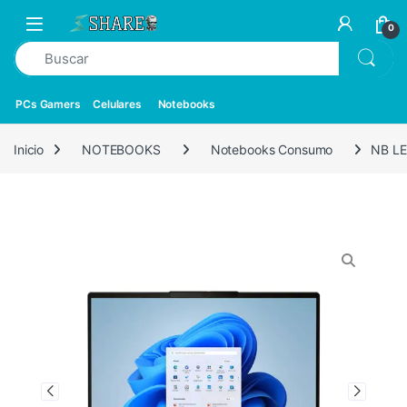
0
PCs Gamers
Celulares
Notebooks
Inicio
NOTEBOOKS
Notebooks Consumo
NB LE