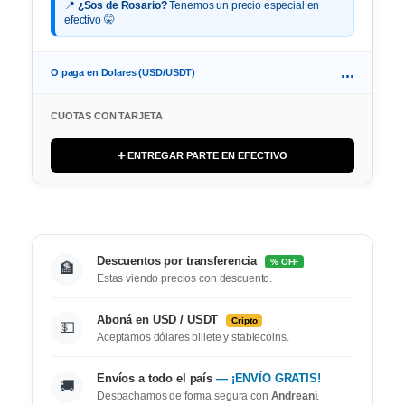
📍
¿Sos de Rosario?
Tenemos un precio especial en
efectivo 🤫
...
O paga en Dolares (USD/USDT)
CUOTAS CON TARJETA
➕ ENTREGAR PARTE EN EFECTIVO
Descuentos por transferencia
% OFF
🏦
Estas viendo precios con descuento.
Aboná en USD / USDT
Cripto
💵
Aceptamos dólares billete y stablecoins.
Envíos a todo el país
— ¡ENVÍO GRATIS!
🚚
Despachamos de forma segura con
Andreani
.