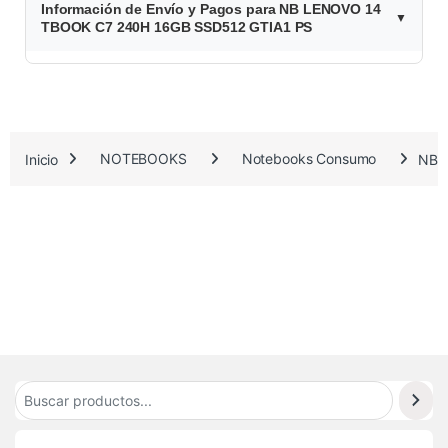
Información de Envío y Pagos para NB LENOVO 14
2
TBOOK C7 240H 16GB SSD512 GTIA1 PS
.
1
9
Inicio
NOTEBOOKS
Notebooks Consumo
NB 
2
.
9
0
4