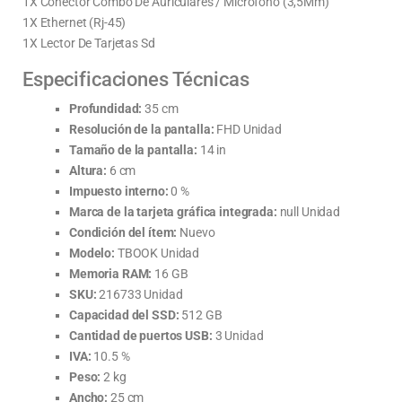
1X Conector Combo De Auriculares / Micrófono (3,5Mm)
1X Ethernet (Rj-45)
1X Lector De Tarjetas Sd
Especificaciones Técnicas
Profundidad:
35 cm
Resolución de la pantalla:
FHD Unidad
Tamaño de la pantalla:
14 in
Altura:
6 cm
Impuesto interno:
0 %
Marca de la tarjeta gráfica integrada:
null Unidad
Condición del ítem:
Nuevo
Modelo:
TBOOK Unidad
Memoria RAM:
16 GB
SKU:
216733 Unidad
Capacidad del SSD:
512 GB
Cantidad de puertos USB:
3 Unidad
IVA:
10.5 %
Peso:
2 kg
Ancho:
25 cm