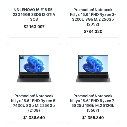
NB LENOVO 16 E16 R5-
Promocion! Notebook
230 16GB SSD512 GTIA
Kelyx 15.6″ FHD Ryzen 3-
3OS
3200U 8Gb M.2 256Gb
(2092)
$
2.163.097
$
784.320
Promocion! Notebook
Promocion! Notebook
Kelyx 15.6″ FHD Ryzen 5-
Kelyx 15.6″ FHD Ryzen 7-
7430U 8Gb M.2 256Gb
5825U 16Gb M.2 512Gb
(2108)
(5567)
$
1.036.640
$
1.355.840