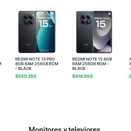
REDMI NOTE 15 PRO
REDMI NOTE 15 8GB
M
8GB RAM 256GB ROM
RAM 256GB ROM –
– BLACK
BLACK
$
550.250
$
416.950
Monitores y televiores.