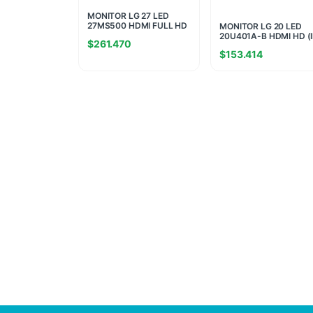
MONITOR LG 27 LED
27MS500 HDMI FULL HD
MONITOR LG 20 LED
(II) (0514)
20U401A-B HDMI HD (I
$
261.470
(8442)
$
153.414