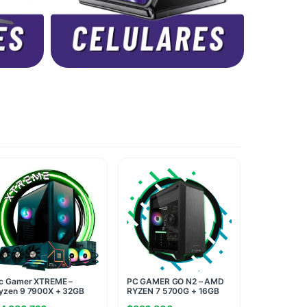
c Gamer XTREME –
PC GAMER GO N2 – AMD
yzen 9 7900X + 32GB
RYZEN 7 5700G + 16GB
AM + M.2 1TB – RTX
RAM + 480GB SSD