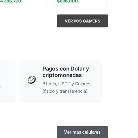
4.386.720
$
896.800
070 12GB
VER PCS GAMERS
Pagos con Dolar y
criptomonedas
🪙
Bitcoin, USDT y Dolares
s
(fisico y transferencia)
Ver mas celulares