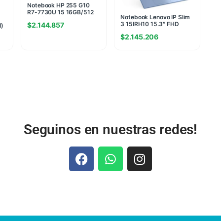
Notebook HP 255 G10
R7-7730U 15 16GB/512
Notebook Lenovo IP Slim
PC Windows Home(5732)
3 15IRH10 15.3″ FHD
$
2.144.857
I)
INTEL I7-13620H 16GB
$
2.145.206
(8G+8G) 4800MHZ
512GB NVME W11H AZUL
(7889)
Seguinos en nuestras redes!