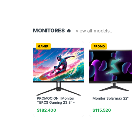
MONITORES 🔥
- view all models..
GAMER
PROMO
PROMOCION ! Monitor
Monitor Solarmax 22″
TEROS Gaming 23.8” –
Plano IPS FHD 120Hz
$
182.400
$
115.520