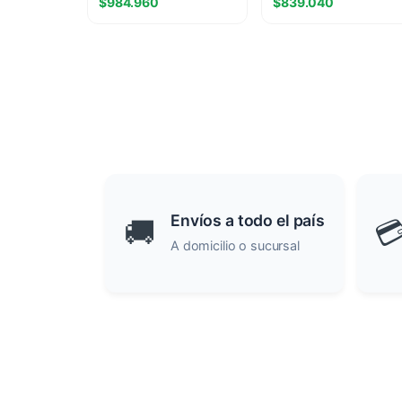
$
984.960
$
839.040
Envíos a todo el país
🚚

A domicilio o sucursal