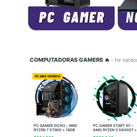
COMPUTADORAS GAMERS 🔥
- for hardc
PC MAS VENDIDA
PC GAMER GO N3 – AMD
PC GAMER START N1 –
RYZEN 7 5700G + 16GB
AMD RYZEN 5 5600GT +
RAM + 960GB SSD
16GB RAM + 480GB SSD