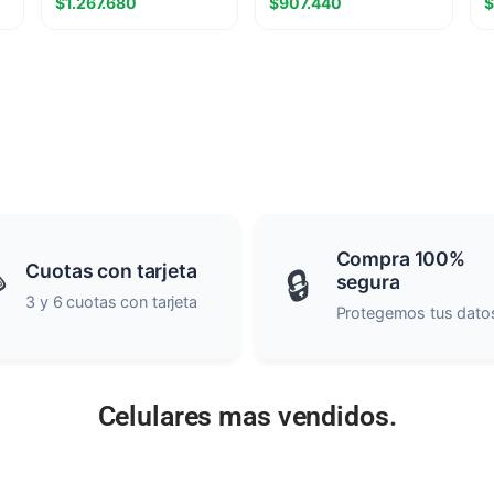
$
1.267.680
$
907.440
$
M.2
5
Compra 100%
Cuotas con tarjeta

🔒
segura
3 y 6 cuotas con tarjeta
Protegemos tus dato
Celulares mas vendidos.