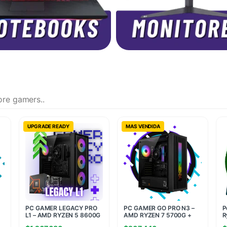
ore gamers..
UPGRADE READY
MAS VENDIDA
PC GAMER LEGACY PRO
PC GAMER GO PRO N3 –
P
L1 – AMD RYZEN 5 8600G
AMD RYZEN 7 5700G +
R
+ 16GB RAM + 512GB SSD
16GB RAM + 480GB SSD
R