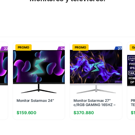
PROMO
PROMO
G
Monitor Solarmax 24″
Monitor Solarmax 27″
PR
c/RGB GAMING 165HZ –
TE
Blanco
Pl
$
159.600
$
370.880
$
(F