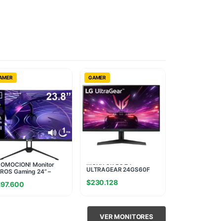
AMER
GAMER
MONITOR LG 24
OMOCION! Monitor
ULTRAGEAR 24GS60F
ROS Gaming 24” –
BORDERLESS 180 Hz (II)
ano IPS FHD 144Hz 1ms
$
230.128
(1823)
197.600
icha USA)
VER MONITORES