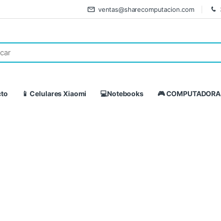
ventas@sharecomputacion.com
cto
📱 Celulares Xiaomi
💻Notebooks
🎮 COMPUTADORA