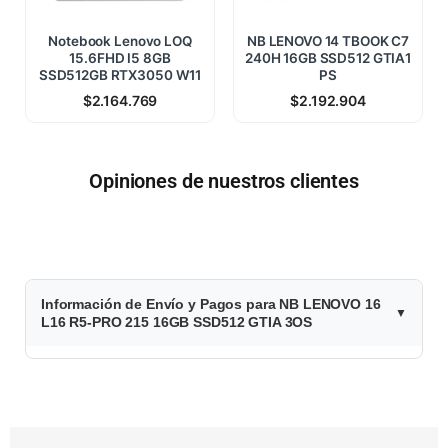
Notebook Lenovo LOQ
NB LENOVO 14 TBOOK C7
15.6FHD I5 8GB
240H 16GB SSD512 GTIA1
SSD512GB RTX3050 W11
PS
$
2.164.769
$
2.192.904
Opiniones de nuestros clientes
$
Información de Envío y Pagos para NB LENOVO 16
2
L16 R5-PRO 215 16GB SSD512 GTIA 3OS
.
3