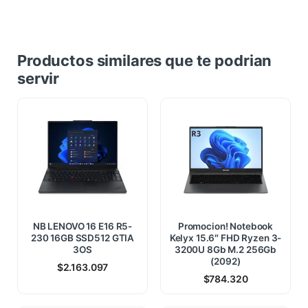
Productos similares que te podrian
servir
NB LENOVO 16 E16 R5-
Promocion! Notebook
230 16GB SSD512 GTIA
Kelyx 15.6″ FHD Ryzen 3-
3OS
3200U 8Gb M.2 256Gb
(2092)
$
2.163.097
$
784.320