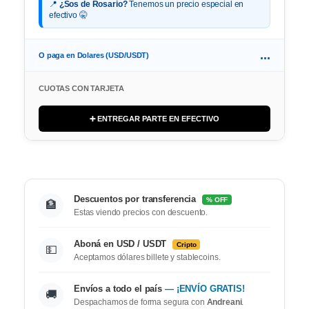
📍
¿Sos de Rosario?
Tenemos un precio especial en
efectivo 🤫
...
O paga en Dolares (USD/USDT)
CUOTAS CON TARJETA
➕ ENTREGAR PARTE EN EFECTIVO
Descuentos por transferencia
% OFF
🏦
Estas viendo precios con descuento.
Aboná en USD / USDT
Cripto
💵
Aceptamos dólares billete y stablecoins.
Envíos a todo el país
— ¡ENVÍO GRATIS!
🚚
Despachamos de forma segura con
Andreani
.