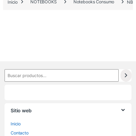
2
Inicio
NOTEBOOKS
Notebooks Consumo
NB 
6
.
1
6
2
Sitio web
Inicio
Contacto