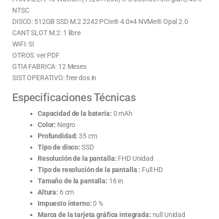
NTSC
DISCO: 512GB SSD M.2 2242 PCIe® 4.0×4 NVMe® Opal 2.0
CANT SLOT M.2: 1 libre
WIFI: SI
OTROS: ver PDF
GTIA FABRICA: 12 Meses
SIST OPERATIVO: free dos in
Especificaciones Técnicas
Capacidad de la batería:
0 mAh
Color:
Negro
Profundidad:
35 cm
Tipo de disco:
SSD
Resolución de la pantalla:
FHD Unidad
Tipo de resolución de la pantalla :
Full HD
Tamaño de la pantalla:
16 in
Altura:
6 cm
Impuesto interno:
0 %
Marca de la tarjeta gráfica integrada:
null Unidad