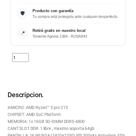
Producto con garantía
🛡️
Tu compra está protegida ante cualquier desperfecto.
Retirá gratis en nuestro local
📍
Teniente Agneta 1389 - ROSARIO
Descripcion.
inMICRO: AMD Ryzen™ 5 pro 215
CHIPSET: AMD SoC Platform
MEMORIA: 1x 16GB SO-DIMM DDR5-4800
CANT SLOT DDR: 1 libre , maximo soporta 64gb
PANTALLA: 16 WUXGA (1920×1200) IPS 300nits Anti-glare, 45%