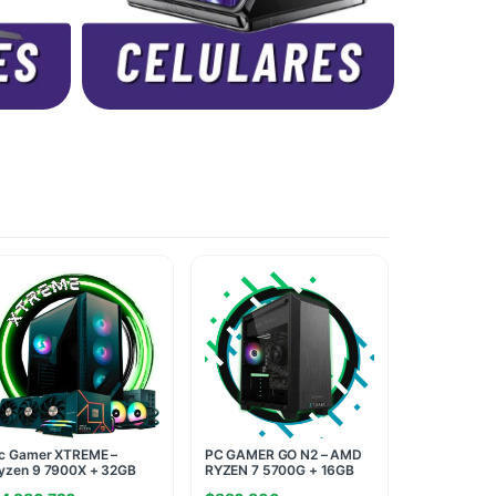
c Gamer XTREME –
PC GAMER GO N2 – AMD
yzen 9 7900X + 32GB
RYZEN 7 5700G + 16GB
AM + M.2 1TB – RTX
RAM + 480GB SSD