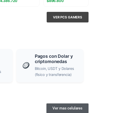
4.386.720
$
896.800
070 12GB
VER PCS GAMERS
Pagos con Dolar y
criptomonedas
🪙
Bitcoin, USDT y Dolares
s
(fisico y transferencia)
Ver mas celulares