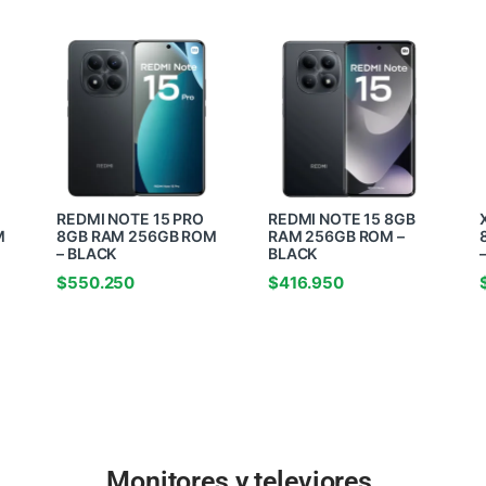
REDMI NOTE 15 PRO
REDMI NOTE 15 8GB
M
8GB RAM 256GB ROM
RAM 256GB ROM –
– BLACK
BLACK
$
550.250
$
416.950
Monitores y televiores.