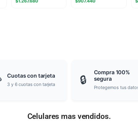
$
1.267.680
$
907.440
$
M.2
5
Compra 100%
Cuotas con tarjeta

🔒
segura
3 y 6 cuotas con tarjeta
Protegemos tus dato
Celulares mas vendidos.