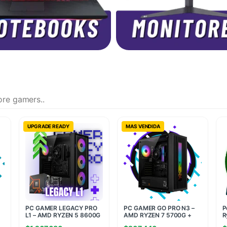
ore gamers..
UPGRADE READY
MAS VENDIDA
PC GAMER LEGACY PRO
PC GAMER GO PRO N3 –
P
L1 – AMD RYZEN 5 8600G
AMD RYZEN 7 5700G +
R
+ 16GB RAM + 512GB SSD
16GB RAM + 480GB SSD
R