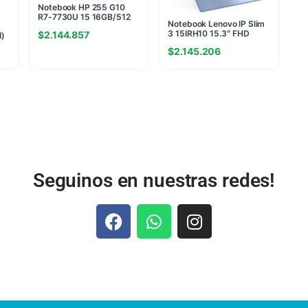
Notebook HP 255 G10
R7-7730U 15 16GB/512
Notebook Lenovo IP Slim
PC Windows Home(5732)
3 15IRH10 15.3″ FHD
$
2.144.857
I)
INTEL I7-13620H 16GB
$
2.145.206
(8G+8G) 4800MHZ
512GB NVME W11H AZUL
(7889)
Seguinos en nuestras redes!