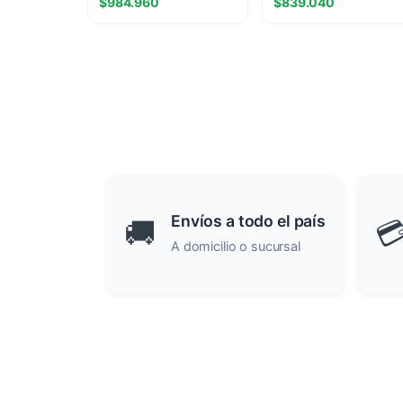
$
984.960
$
839.040
Envíos a todo el país
🚚

A domicilio o sucursal