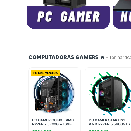
COMPUTADORAS GAMERS 🔥
- for hardc
PC MAS VENDIDA
PC GAMER GO N3 – AMD
PC GAMER START N1 –
RYZEN 7 5700G + 16GB
AMD RYZEN 5 5600GT +
RAM + 960GB SSD
16GB RAM + 480GB SSD