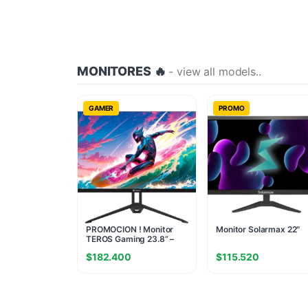
MONITORES 🔥
- view all models..
GAMER
PROMO
PROMOCION ! Monitor
Monitor Solarmax 22″
TEROS Gaming 23.8” –
Plano IPS FHD 120Hz
$
182.400
$
115.520