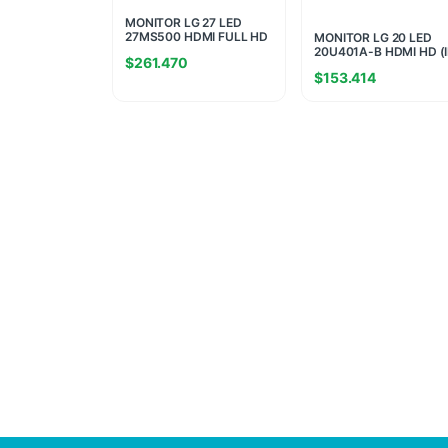
MONITOR LG 27 LED
27MS500 HDMI FULL HD
MONITOR LG 20 LED
(II) (0514)
20U401A-B HDMI HD (I
$
261.470
(8442)
$
153.414