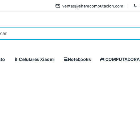
ventas@sharecomputacion.com
cto
📱 Celulares Xiaomi
💻Notebooks
🎮 COMPUTADORA