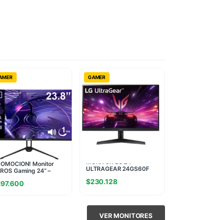
AMER
GAMER
MONITOR LG 24
OMOCION! Monitor
ULTRAGEAR 24GS60F
ROS Gaming 24” –
BORDERLESS 180 Hz (II)
ano IPS FHD 144Hz 1ms
$
230.128
(1823)
197.600
icha USA)
VER MONITORES