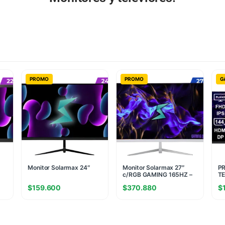
PROMO
PROMO
G
Monitor Solarmax 24″
Monitor Solarmax 27″
PR
c/RGB GAMING 165HZ –
TE
Blanco
Pl
$
159.600
$
370.880
$
(F