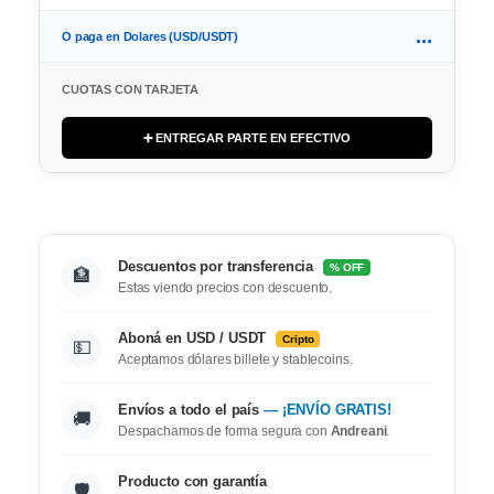
...
O paga en Dolares (USD/USDT)
CUOTAS CON TARJETA
➕ ENTREGAR PARTE EN EFECTIVO
Descuentos por transferencia
% OFF
🏦
Estas viendo precios con descuento.
Aboná en USD / USDT
Cripto
💵
Aceptamos dólares billete y stablecoins.
Envíos a todo el país
— ¡ENVÍO GRATIS!
🚚
Despachamos de forma segura con
Andreani
.
Producto con garantía
🛡️