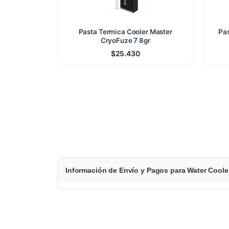
Pasta Termica Cooler Master
Pas
CryoFuze 7 8gr
$
25.430
$
Información de Envío y Pagos para Water Coo
6
8
8