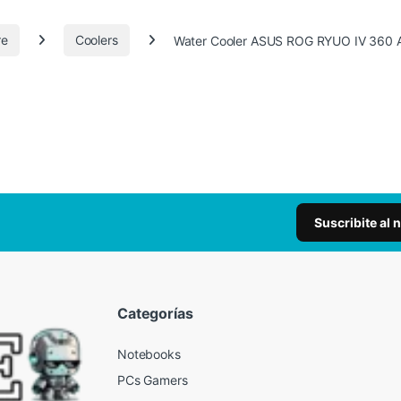
re
Coolers
Water Cooler ASUS ROG RYUO IV 360
Suscribite al 
Categorías
Notebooks
PCs Gamers