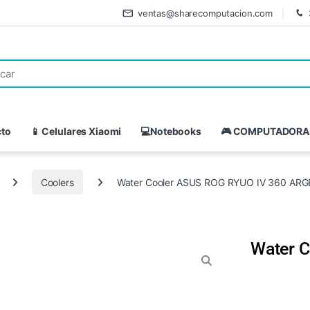
ventas@sharecomputacion.com
cto
📱 Celulares Xiaomi
💻Notebooks
🎮 COMPUTADORA
Coolers
Water Cooler ASUS ROG RYUO IV 360 ARG
Water 