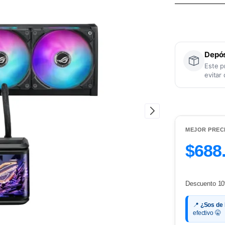
Depós
Este p
evitar
MEJOR PREC
$688
Descuento 10
📍
¿Sos de
efectivo 🤫