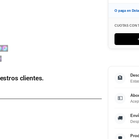
O paga en Dol
CUOTAS CON 
Desc
estros clientes.
🏦
Estas
Abo
💵
Acept
Enví
🚚
Desp
Prod
🛡️