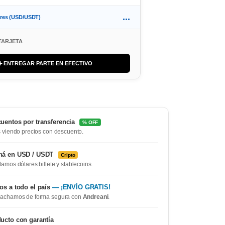
...
ares (USD/USDT)
TARJETA
➕ ENTREGAR PARTE EN EFECTIVO
uentos por transferencia
% OFF
 viendo precios con descuento.
ná en USD / USDT
Cripto
amos dólares billete y stablecoins.
os a todo el país
— ¡ENVÍO GRATIS!
achamos de forma segura con
Andreani
.
ucto con garantía