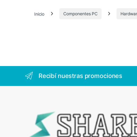
.
Inicio
Componentes PC
Hardwa
3
6
2
Recibí nuestras promociones