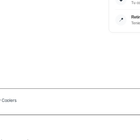
Tu co
Reti
📍
Teni
y
Coolers