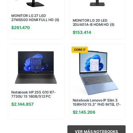
MONITOR LG 27 LED
27MS500 HDMI FULL HD (II)
MONITOR LG 20 LED
(0514)
20U401A-B HDMI HD (II)
$
261.470
(8442)
$
153.414
CORE I7
Notebook HP 255 G10 R7-
7730U 15 16GB/512 PC
Notebook Lenovo IP Slim 3
Windows Home(5732)
$
2.144.857
15IRH10 15.3″ FHD INTEL I7-
13620H 16GB (8G+8G)
$
2.145.206
4800MHZ 512GB NVME
W11H AZUL (7889)
VER MÁS NOTEBOOKS