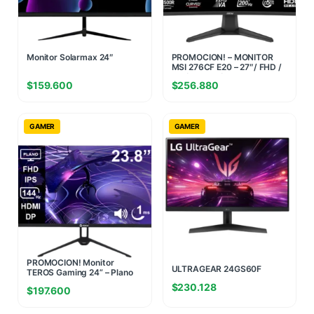
Monitor Solarmax 24″
PROMOCION! – MONITOR
MSI 276CF E20 – 27″/ FHD /
VA / 200Hz / 0.5ms
$
159.600
$
256.880
GAMER
GAMER
MONITOR LG 24
PROMOCION! Monitor
ULTRAGEAR 24GS60F
TEROS Gaming 24” – Plano
BORDERLESS 180 Hz (II)
IPS FHD 144Hz 1ms (Ficha
$
230.128
(1823)
$
197.600
USA)