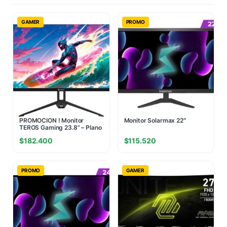
GAMER
PROMO
PROMOCION ! Monitor
Monitor Solarmax 22″
TEROS Gaming 23.8” – Plano
IPS FHD 120Hz
$
182.400
$
115.520
PROMO
GAMER