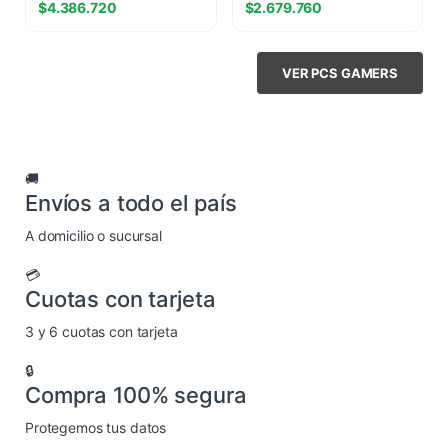
$
4.386.720
$
2.679.760
5060 8GB
VER PCS GAMERS
🚚
Envíos a todo el país
A domicilio o sucursal
💳
Cuotas con tarjeta
3 y 6 cuotas con tarjeta
🔒
Compra 100% segura
Protegemos tus datos