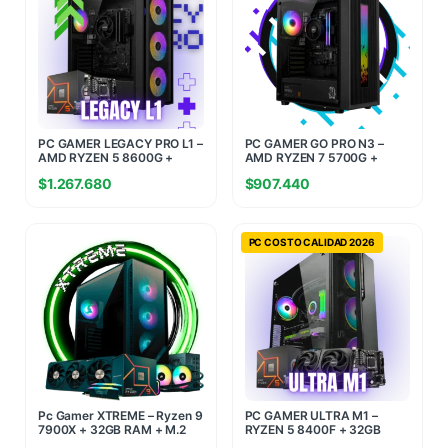
PC GAMER LEGACY PRO L1 –
PC GAMER GO PRO N3 –
AMD RYZEN 5 8600G +
AMD RYZEN 7 5700G +
16GB RAM + 512GB SSD M.2
16GB RAM + 480GB SSD
$
1.267.680
$
907.440
PC COSTO CALIDAD 2026
Pc Gamer XTREME – Ryzen 9
PC GAMER ULTRA M1 –
7900X + 32GB RAM + M.2
RYZEN 5 8400F + 32GB
1TB – RTX 5070 12GB
RAM + 960GB SSD + RTX