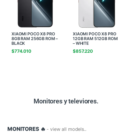
XIAOMI POCO X8 PRO
XIAOMI POCO X8 PRO
8GB RAM 256GB ROM –
12GB RAM 512GB ROM
BLACK
– WHITE
$
774.010
$
857.220
Monitores y televiores.
MONITORES 🔥
- view all models..