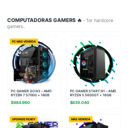
COMPUTADORAS GAMERS 🔥
- for hardcore
gamers..
PC MAS VENDIDA
PC GAMER GO N3 – AMD
PC GAMER START N1 – AMD
RYZEN 7 5700G + 16GB
RYZEN 5 5600GT + 16GB
RAM + 960GB SSD
RAM + 480GB SSD
$
984.960
$
839.040
UPGRADE READY
MAS VENDIDA