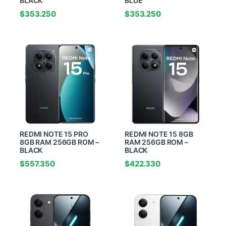
BLACK
BLUE
$
353.250
$
353.250
REDMI NOTE 15 PRO
REDMI NOTE 15 8GB
8GB RAM 256GB ROM –
RAM 256GB ROM –
BLACK
BLACK
$
557.350
$
422.330