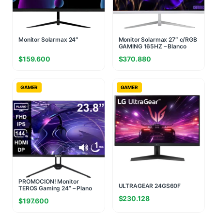
Monitor Solarmax 24″
Monitor Solarmax 27″ c/RGB
GAMING 165HZ – Blanco
$
159.600
$
370.880
GAMER
GAMER
MONITOR LG 24
PROMOCION! Monitor
ULTRAGEAR 24GS60F
TEROS Gaming 24” – Plano
BORDERLESS 180 Hz (II)
IPS FHD 144Hz 1ms (Ficha
$
230.128
(1823)
$
197.600
USA)