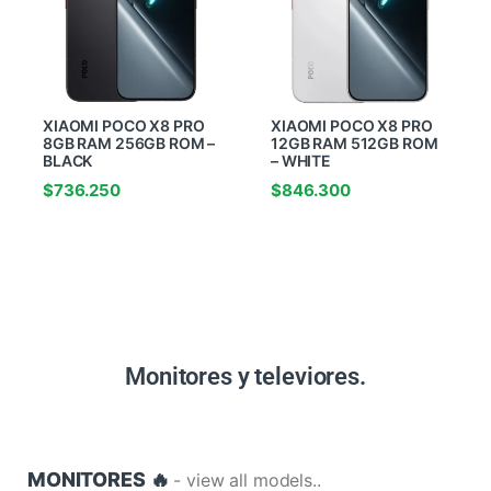
XIAOMI POCO X8 PRO
XIAOMI POCO X8 PRO
8GB RAM 256GB ROM –
12GB RAM 512GB ROM
BLACK
– WHITE
$
736.250
$
846.300
Monitores y televiores.
MONITORES 🔥
- view all models..