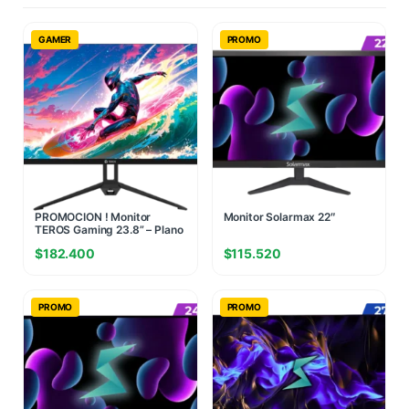
GAMER
PROMO
PROMOCION ! Monitor
Monitor Solarmax 22″
TEROS Gaming 23.8” – Plano
IPS FHD 120Hz
$
182.400
$
115.520
PROMO
PROMO