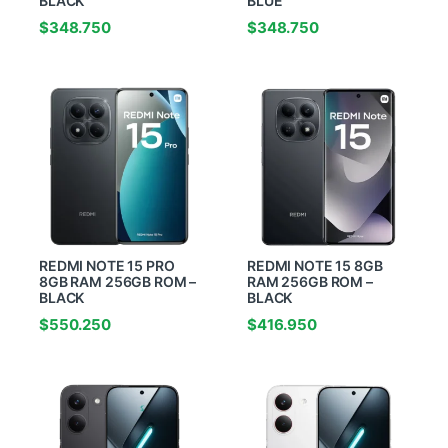
BLACK
BLUE
$
348.750
$
348.750
REDMI NOTE 15 PRO
REDMI NOTE 15 8GB
8GB RAM 256GB ROM –
RAM 256GB ROM –
BLACK
BLACK
$
550.250
$
416.950