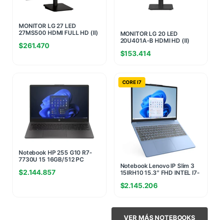
MONITOR LG 27 LED
27MS500 HDMI FULL HD (II)
MONITOR LG 20 LED
(0514)
20U401A-B HDMI HD (II)
$
261.470
(8442)
$
153.414
CORE I7
Notebook HP 255 G10 R7-
7730U 15 16GB/512 PC
Notebook Lenovo IP Slim 3
Windows Home(5732)
$
2.144.857
15IRH10 15.3″ FHD INTEL I7-
13620H 16GB (8G+8G)
$
2.145.206
4800MHZ 512GB NVME
W11H AZUL (7889)
VER MÁS NOTEBOOKS