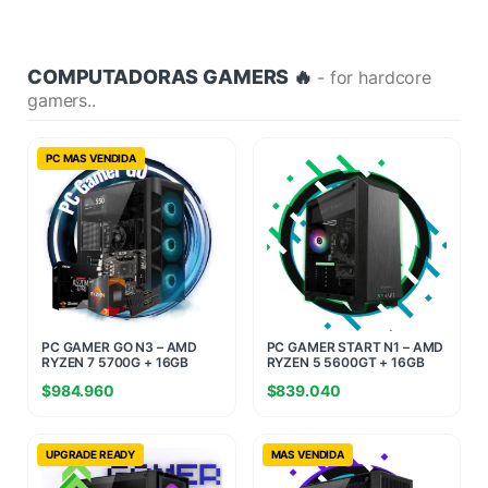
COMPUTADORAS GAMERS 🔥
- for hardcore
gamers..
PC MAS VENDIDA
PC GAMER GO N3 – AMD
PC GAMER START N1 – AMD
RYZEN 7 5700G + 16GB
RYZEN 5 5600GT + 16GB
RAM + 960GB SSD
RAM + 480GB SSD
$
984.960
$
839.040
UPGRADE READY
MAS VENDIDA