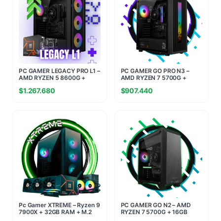
PC GAMER LEGACY PRO L1 –
PC GAMER GO PRO N3 –
AMD RYZEN 5 8600G +
AMD RYZEN 7 5700G +
16GB RAM + 512GB SSD M.2
16GB RAM + 480GB SSD
$
1.267.680
$
907.440
Pc Gamer XTREME – Ryzen 9
PC GAMER GO N2 – AMD
7900X + 32GB RAM + M.2
RYZEN 7 5700G + 16GB
1TB – RTX 5070 12GB
RAM + 480GB SSD