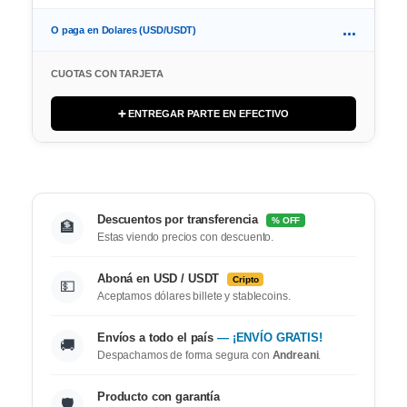
...
O paga en Dolares (USD/USDT)
CUOTAS CON TARJETA
➕ ENTREGAR PARTE EN EFECTIVO
Descuentos por transferencia
% OFF
🏦
Estas viendo precios con descuento.
Aboná en USD / USDT
Cripto
💵
Aceptamos dólares billete y stablecoins.
Envíos a todo el país
— ¡ENVÍO GRATIS!
🚚
Despachamos de forma segura con
Andreani
.
Producto con garantía
🛡️