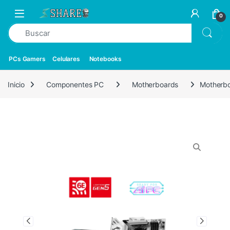
0
PCs Gamers
Celulares
Notebooks
Inicio
Componentes PC
Motherboards
Motherb