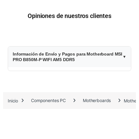
Opiniones de nuestros clientes
$
Información de Envío y Pagos para Motherboard MSI
2
PRO B850M-P WIFI AM5 DDR5
6
3
.
Inicio
Componentes PC
Motherboards
Mother
9
7