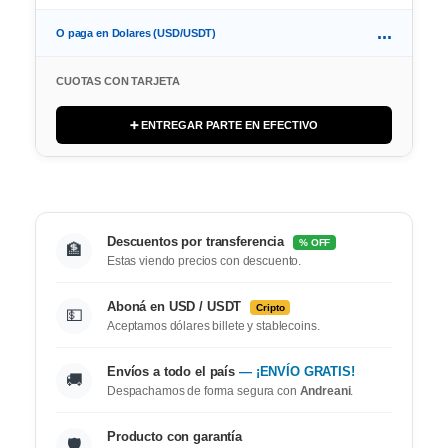
...
O paga en Dolares (USD/USDT)
CUOTAS CON TARJETA
➕ ENTREGAR PARTE EN EFECTIVO
Descuentos por transferencia
% OFF
🏦
Estas viendo precios con descuento.
Aboná en USD / USDT
Cripto
💵
Aceptamos dólares billete y stablecoins.
Envíos a todo el país
— ¡ENVÍO GRATIS!
🚚
Despachamos de forma segura con
Andreani
.
Producto con garantía
🛡️