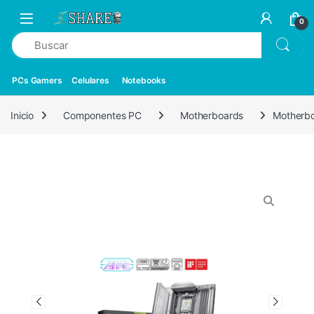
0
PCs Gamers
Celulares
Notebooks
Inicio
Componentes PC
Motherboards
Motherb