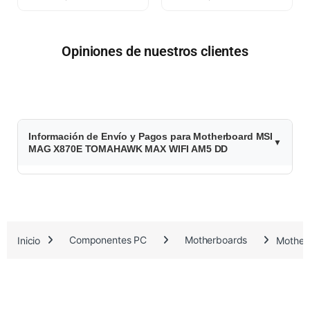
Opiniones de nuestros clientes
$
Información de Envío y Pagos para Motherboard MSI
6
MAG X870E TOMAHAWK MAX WIFI AM5 DD
1
5
.
Inicio
Componentes PC
Motherboards
Mother
5
8