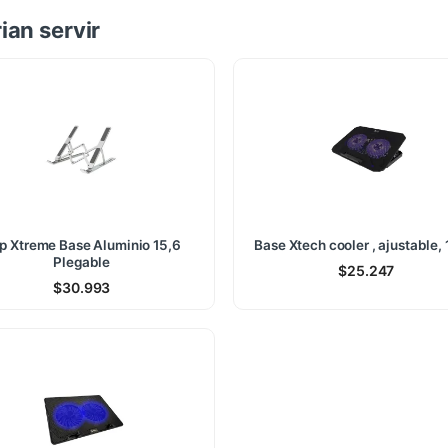
ian servir
ip Xtreme Base Aluminio 15,6
Base Xtech cooler , ajustable, 
Plegable
$
25.247
$
30.993