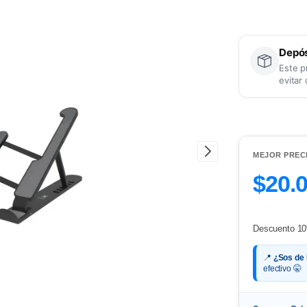
Depós
Este p
evitar
MEJOR PREC
$20.
Descuento 10
📍
¿Sos de
efectivo 🤫