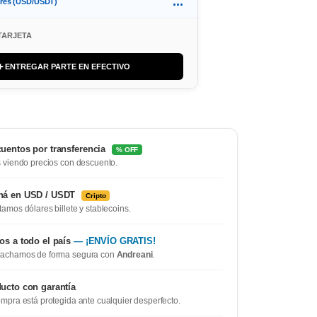
...
ares (USD/USDT)
TARJETA
➕ ENTREGAR PARTE EN EFECTIVO
uentos por transferencia
% OFF
 viendo precios con descuento.
ná en USD / USDT
Cripto
amos dólares billete y stablecoins.
os a todo el país
— ¡ENVÍO GRATIS!
achamos de forma segura con
Andreani
.
ucto con garantía
mpra está protegida ante cualquier desperfecto.