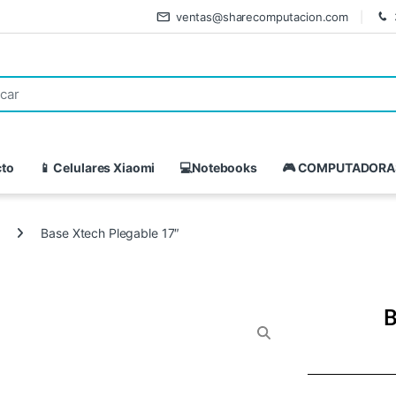
ventas@sharecomputacion.com
cto
📱 Celulares Xiaomi
💻Notebooks
🎮 COMPUTADORA
Base Xtech Plegable 17″
B