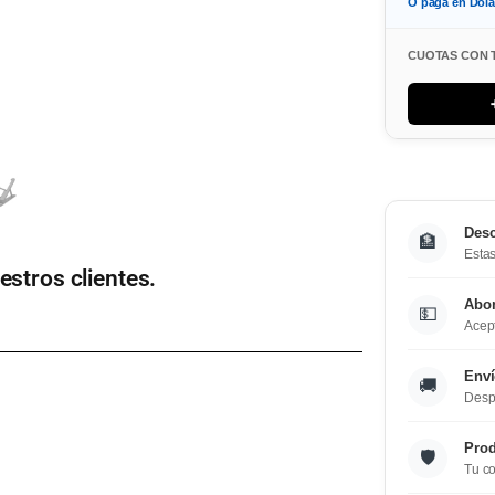
O paga en Dol
CUOTAS CON 
Desc
🏦
Estas
estros clientes.
Abo
💵
Acept
Enví
🚚
Desp
Prod
🛡️
Tu co