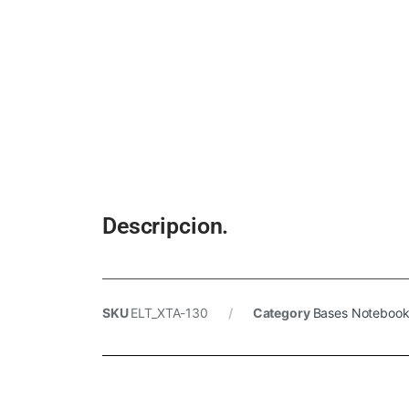
Descripcion.
SKU
ELT_XTA-130
Category
Bases Noteboo