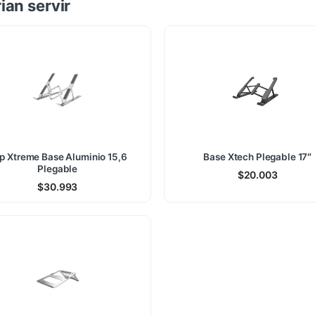
ian servir
ip Xtreme Base Aluminio 15,6
Base Xtech Plegable 17″
Plegable
$
20.003
$
30.993