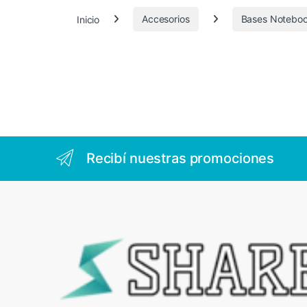
3
Inicio
Accesorios
Bases Notebo
1
6
Recibí nuestras promociones