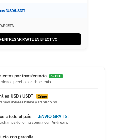
...
ares (USD/USDT)
TARJETA
➕ ENTREGAR PARTE EN EFECTIVO
uentos por transferencia
% OFF
 viendo precios con descuento.
ná en USD / USDT
Cripto
amos dólares billete y stablecoins.
os a todo el país
— ¡ENVÍO GRATIS!
achamos de forma segura con
Andreani
.
ucto con garantía