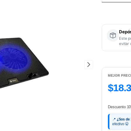
Depós
Este p
evitar
MEJOR PREC
$18.
Descuento 10
📍
¿Sos de
efectivo 🤫