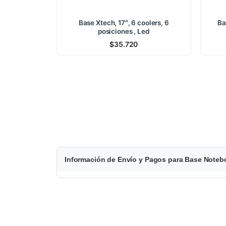
Base Xtech, 17″, 6 coolers, 6
Ba
posiciones , Led
$
35.720
$
Información de Envío y Pagos para Base Note
1
8
.