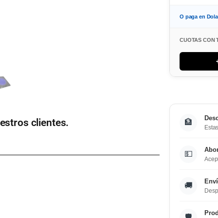
O paga en Dol
CUOTAS CON 
Desc
estros clientes.
🏦
Estas
Abo
💵
Acept
Enví
🚚
Desp
Prod
🛡️