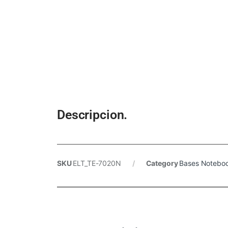
Descripcion.
SKU
ELT_TE-7020N
Category
Bases Notebo