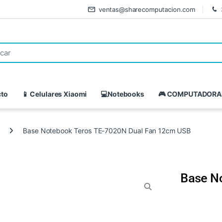
ventas@sharecomputacion.com
cto
📱 Celulares Xiaomi
💻Notebooks
🎮 COMPUTADORA
Base Notebook Teros TE-7020N Dual Fan 12cm USB
Base N