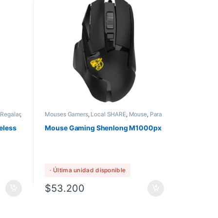
 Regalar
,
Mouses Gamers
,
Local SHARE
,
Mouse
,
Para
Regalar
,
Perifericos
eless
Mouse Gaming Shenlong M1000px
· Última unidad disponible
$
53.200