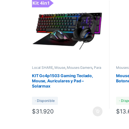
Local SHARE
,
Mouse
,
Mouses Gamers
,
Para
Mouses
Regalar
,
Perifericos
,
Teclados
,
Teclados
Periferi
Gamers
KIT Gc4p1503 Gaming Teclado,
Mouse 
Mouse, Auriculares y Pad –
Boton
Solarmax
· Disponible
· Dis
$
31.920
$
13.