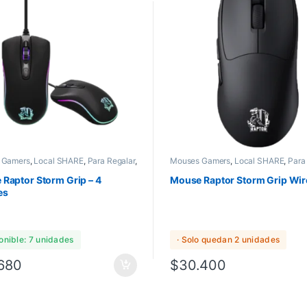
 Gamers
,
Local SHARE
,
Para Regalar
,
Mouses Gamers
,
Local SHARE
,
Para
cos
Perifericos
Raptor Storm Grip – 4
Mouse Raptor Storm Grip Wir
es
ponible: 7 unidades
· Solo quedan 2 unidades
680
$
30.400