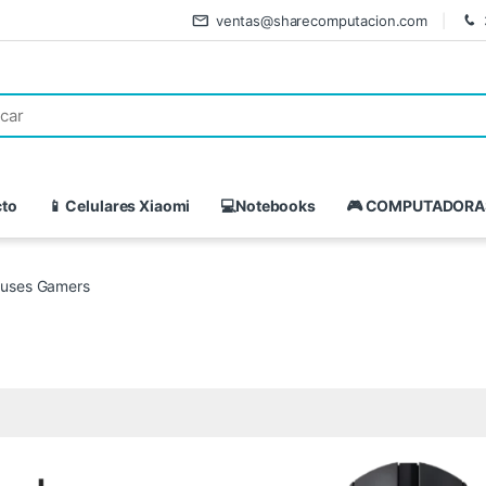
ventas@sharecomputacion.com
cto
📱 Celulares Xiaomi
💻Notebooks
🎮 COMPUTADORA
uses Gamers