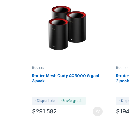
Routers
Routers
Router Mesh Cudy AC3000 Gigabit
Route
3 pack
2 pack
· Disponible
· Envío gratis
· Dis
$
291.582
$
19