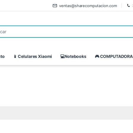
ventas@sharecomputacion.com
cto
📱 Celulares Xiaomi
💻Notebooks
🎮 COMPUTADORA