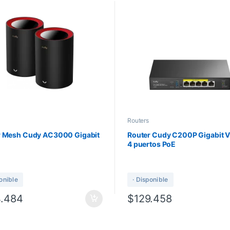
Routers
r Mesh Cudy AC3000 Gigabit
Router Cudy C200P Gigabit VP
4 puertos PoE
ponible
· Disponible
4.484
$
129.458