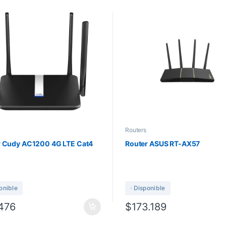
Routers
r Cudy AC1200 4G LTE Cat4
Router ASUS RT-AX57
ponible
· Disponible
476
$
173.189