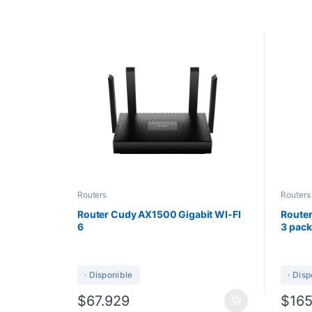
Routers
Routers
Router Cudy AX1500 Gigabit WI-FI
Route
6
3 pack
· Disponible
· Dis
$
67.929
$
165