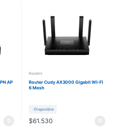
Routers
N AP
Router Cudy AX3000 Gigabit WI-FI
6 Mesh
· Disponible
$
61.530