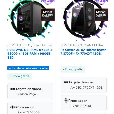
COMPUTADORAS
,
Computadoras
COMPUTADORAS GAMA ULTRA
Bundles
,
COMPUTADORAS
PC SPAWN N2 – AMD RYZEN 3
Pc Gamer ULTRA Inferno Ryzen
GAMERS
5300G + 16GB RAM + 960GB
7 8700F – RX 7700XT 12GB
SSD
💻 Instalación Windows incluida
· Envío gratis
· Envío gratis
Tarjeta de video
AMD RX 7700XT 12GB
Tarjeta de video
Radeon Vega 6
Procesador
Ryzen 7 8700F
Procesador
Ryzen 3 5300G