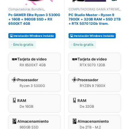
Computadoras Bundles
,
COMPUTADORAS GAMA XTREME
,
COMPUTADORAS
,
COMPUTADORAS
,
Pc GAMER Elite Ryzen 3 5300G
PC Studio Master – Ryzen 9
COMPUTADORAS GAMERS
COMPUTADORAS GAMA ULTRA
,
COMPUTADORAS GAMERS
,
+ 16GB + 960GB SSD + RX
7900X + 32GB RAM + SSD 2TB
Design Work
,
PCs STUDIO
6500XT 4GB
+ RTX 5070 12Gb Vram.
💻 Instalación Windows incluida
💻 Instalación Windows incluida
· Envío gratis
· Envío gratis
Tarjeta de video
Tarjeta de video
RX 6500XT 4GB
RTX 5070 12GB
Procesador
Procesador
Ryzen 3 5300G
RYZEN 9 7900X
RAM
RAM
De 16GB
De 32GB
Almacenamiento
Almacenamiento
960GB SSD
De 2TB - M.2