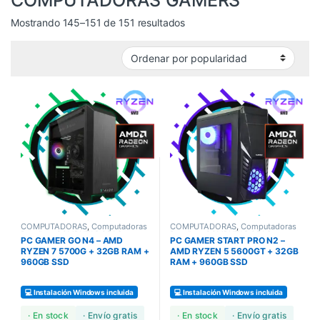
Mostrando 145–151 de 151 resultados
COMPUTADORAS
,
Computadoras
COMPUTADORAS
,
Computadoras
Bundles
,
COMPUTADORAS
Bundles
,
COMPUTADORAS
PC GAMER GO N4 – AMD
PC GAMER START PRO N2 –
GAMERS
GAMERS
RYZEN 7 5700G + 32GB RAM +
AMD RYZEN 5 5600GT + 32GB
960GB SSD
RAM + 960GB SSD
💻 Instalación Windows incluida
💻 Instalación Windows incluida
· En stock
· Envío gratis
· En stock
· Envío gratis