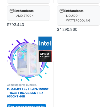
Enfriamiento
Enfriamiento
AMD STOCK
LIQUIDO -
WATTERCOOLING
$
793.440
$
4.290.960
Computadoras Bundles
,
COMPUTADORAS
,
Pc GAMER Lite Intel I3-10100F
COMPUTADORAS GAMERS
+ 16GB + 960GB SSD + RX
6500XT 4GB
💻 Instalación Windows incluida