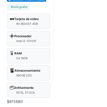
· Envío gratis
Tarjeta de video
RX 6500XT 4GB
Procesador
Intel I3-10100F
RAM
De 16GB
Almacenamiento
960GB SSD
Enfriamiento
INTEL STOCK
$
811.680