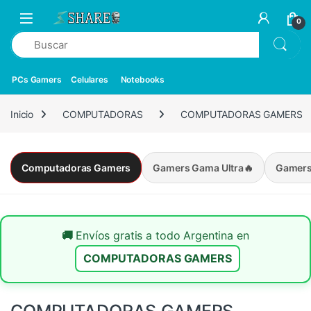
0
PCs Gamers
Celulares
Notebooks
Inicio
COMPUTADORAS
COMPUTADORAS GAMERS
Computadoras Gamers
Gamers Gama Ultra🔥
Gamers
🚚
Envíos gratis a todo Argentina en
COMPUTADORAS GAMERS
COMPUTADORAS GAMERS