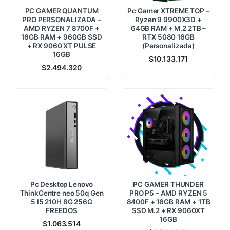
PC GAMER QUANTUM
Pc Gamer XTREME TOP –
PRO PERSONALIZADA –
Ryzen 9 9900X3D +
AMD RYZEN 7 8700F +
64GB RAM + M.2 2TB –
16GB RAM + 960GB SSD
RTX 5080 16GB
+ RX 9060 XT PULSE
(Personalizada)
16GB
$
10.133.171
$
2.494.320
Pc Desktop Lenovo
PC GAMER THUNDER
ThinkCentre neo 50q Gen
PRO P5 – AMD RYZEN 5
5 I5 210H 8G 256G
8400F + 16GB RAM + 1TB
FREEDOS
SSD M.2 + RX 9060XT
16GB
$
1.063.514