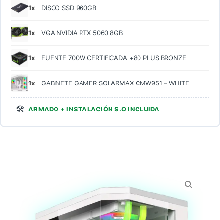
1x
DISCO SSD 960GB
1x
VGA NVIDIA RTX 5060 8GB
1x
FUENTE 700W CERTIFICADA +80 PLUS BRONZE
1x
GABINETE GAMER SOLARMAX CMW951 – WHITE
🛠️
ARMADO + INSTALACIÓN S.O INCLUIDA