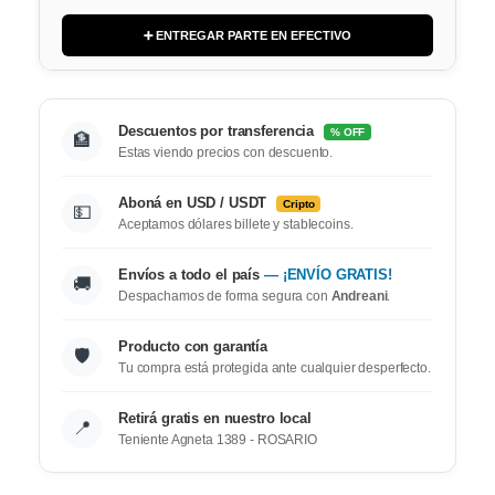
➕ ENTREGAR PARTE EN EFECTIVO
Descuentos por transferencia
% OFF
🏦
Estas viendo precios con descuento.
Aboná en USD / USDT
Cripto
💵
Aceptamos dólares billete y stablecoins.
Envíos a todo el país
— ¡ENVÍO GRATIS!
🚚
Despachamos de forma segura con
Andreani
.
Producto con garantía
🛡️
Tu compra está protegida ante cualquier desperfecto.
Retirá gratis en nuestro local
📍
Teniente Agneta 1389 - ROSARIO