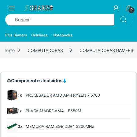
0
PCs Gamers
Celulares
Notebooks
Inicio
COMPUTADORAS
COMPUTADORAS GAMERS
⚙
⬇
Componentes Incluidos
1x
PROCESADOR AMD AM4 RYZEN 7 5700
1x
PLACA MADRE AM4 – B550M
2x
MEMORIA RAM 8GB DDR4 3200MHZ