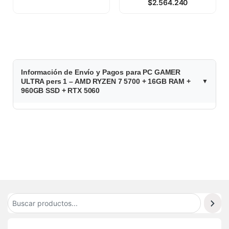
$
2.564.240
2.080.880
Información de Envío y Pagos para PC GAMER
ULTRA pers 1 – AMD RYZEN 7 5700 + 16GB RAM +
960GB SSD + RTX 5060