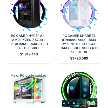
PC GAMER HYPER A4 –
PC GAMER SHARE Z3
AMD RYZEN 7 5700 +
(Personalizada)- AMD
16GB RAM + 960GB SSD
RYZEN 5 5500 + 16GB
+ RX 9060XT
RAM + 960GB SSD + RTX
5050 8GB
$
1.819.440
$
1.790.560
Mejor PC costo calidad