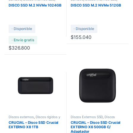
Discos rigidos y Solidos
Discos rigidos y Solidos
DISCO SSD M.2 NVMe 1024GB
DISCO SSD M.2 NVMe 512GB
· Disponible
· Disponible
$
155.040
· Envío gratis
$
326.800
Discos externos
,
Discos rigidos y
Discos Externos SSD
,
Discos
Solidos
,
Discos SSD
rigidos y Solidos
CRUCIAL – Disco SSD Crucial
CRUCIAL – Disco SSD Crucial
EXTERNO X8 1TB
EXTERNO X6 500GB C/
Adaptador