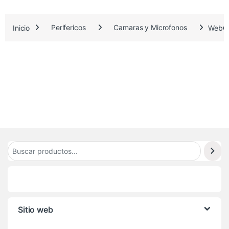
Inicio
Perifericos
Camaras y Microfonos
WebCa
Sitio web