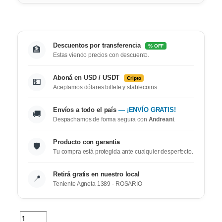
Descuentos por transferencia
% OFF
🏦
Estas viendo precios con descuento.
Aboná en USD / USDT
Cripto
💵
Aceptamos dólares billete y stablecoins.
Envíos a todo el país
— ¡ENVÍO GRATIS!
🚚
Despachamos de forma segura con
Andreani
.
Producto con garantía
🛡️
Tu compra está protegida ante cualquier desperfecto.
Retirá gratis en nuestro local
📍
Teniente Agneta 1389 - ROSARIO