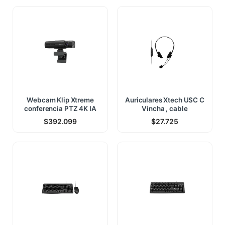
Webcam Klip Xtreme
Auriculares Xtech USC C
conferencia PTZ 4K IA
Vincha , cable
$
392.099
$
27.725