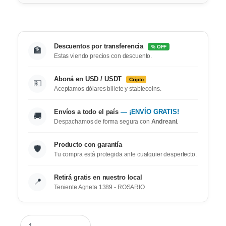
Descuentos por transferencia
% OFF
🏦
Estas viendo precios con descuento.
Aboná en USD / USDT
Cripto
💵
Aceptamos dólares billete y stablecoins.
Envíos a todo el país
— ¡ENVÍO GRATIS!
🚚
Despachamos de forma segura con
Andreani
.
Producto con garantía
🛡️
Tu compra está protegida ante cualquier desperfecto.
Retirá gratis en nuestro local
📍
Teniente Agneta 1389 - ROSARIO