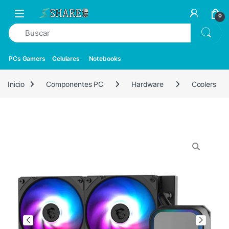
0
PCs Gamers
Celulares
Notebooks
Inicio
Componentes PC
Hardware
Coolers