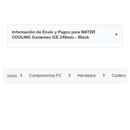
$
Información de Envío y Pagos para WATER
1
COOLING Gamemax ICE 240mm – Black
0
9
.
Inicio
Componentes PC
Hardware
Coolers
4
4
0