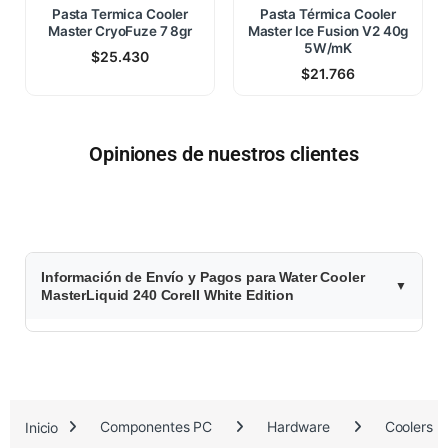
Pasta Termica Cooler
Pasta Térmica Cooler
Master CryoFuze 7 8gr
Master Ice Fusion V2 40g
5W/mK
$
25.430
$
21.766
Opiniones de nuestros clientes
$
Información de Envío y Pagos para Water Cooler
1
MasterLiquid 240 CoreII White Edition
0
8
.
Inicio
Componentes PC
Hardware
Coolers