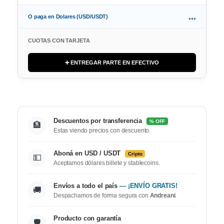
...
O paga en Dolares (USD/USDT)
CUOTAS CON TARJETA
➕ ENTREGAR PARTE EN EFECTIVO
Descuentos por transferencia
% OFF
🏦
Estas viendo precios con descuento.
Aboná en USD / USDT
Cripto
💵
Aceptamos dólares billete y stablecoins.
Envíos a todo el país
— ¡ENVÍO GRATIS!
🚚
Despachamos de forma segura con
Andreani
.
Producto con garantía
🛡️