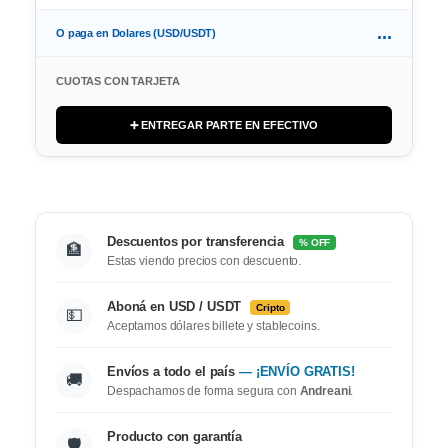
...
O paga en Dolares (USD/USDT)
CUOTAS CON TARJETA
➕ ENTREGAR PARTE EN EFECTIVO
Descuentos por transferencia
% OFF
🏦
Estas viendo precios con descuento.
Aboná en USD / USDT
Cripto
💵
Aceptamos dólares billete y stablecoins.
Envíos a todo el país
— ¡ENVÍO GRATIS!
🚚
Despachamos de forma segura con
Andreani
.
Producto con garantía
🛡️