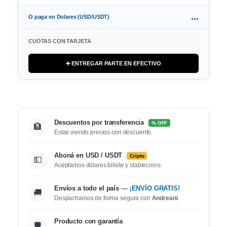
...
O paga en Dolares (USD/USDT)
CUOTAS CON TARJETA
➕ ENTREGAR PARTE EN EFECTIVO
Descuentos por transferencia
% OFF
🏦
Estas viendo precios con descuento.
Aboná en USD / USDT
Cripto
💵
Aceptamos dólares billete y stablecoins.
Envíos a todo el país
— ¡ENVÍO GRATIS!
🚚
Despachamos de forma segura con
Andreani
.
Producto con garantía
🛡️