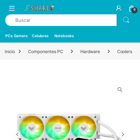
0
PCs Gamers
Celulares
Notebooks
Inicio
Componentes PC
Hardware
Coolers