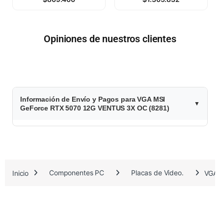
Opiniones de nuestros clientes
$
Información de Envío y Pagos para VGA MSI
1
GeForce RTX 5070 12G VENTUS 3X OC (8281)
.
7
5
Inicio
Componentes PC
Placas de Video.
VGA 
1