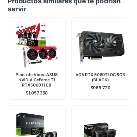
Productos similares que te podrian
servir
Placa de Video ASUS
VGA RTX 5060TI OC 8GB
NVIDIA GeForce T1
(BLACK)
RTX5060TI 08
$
966.720
$
1.057.358