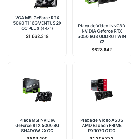
VGA MSI GeForce RTX
5060 Ti 16G VENTUS 2X
Placa de Video INNO3D
OC PLUS (4471)
NVIDIA Geforce RTX
$
1.662.318
5050 8GB GDDR6 TWIN
X2
$
628.642
Placa MSI NVIDIA
Placa de Video ASUS
GeForce RTX 5060 8G
AMD Radeon PRIME
SHADOW 2X OC
RX9070 O12G
$
809.400
$
1.305.832