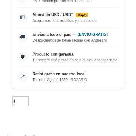
Estas viendo precios con descuento.
Aboná en USD / USDT
Cripto
💵
Aceptamos dólares billete y stablecoins.
Envíos a todo el país
— ¡ENVÍO GRATIS!
🚚
Despachamos de forma segura con
Andreani
.
Producto con garantía
🛡️
Tu compra está protegida ante cualquier desperfecto.
Retirá gratis en nuestro local
📍
Teniente Agneta 1389 - ROSARIO