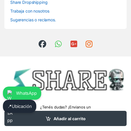
Share Dropshipping
Trabaja con nosotros
Sugerencias o reclamos.
WhatsApp
📍
Ubicación
¿Tenés dudas? ¡Envianos un
whatsapp!
3413475962
Añadir al carrito