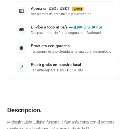
Aboná en USD / USDT
Cripto
💵
Aceptamos dólares billete y stablecoins.
Envíos a todo el país
— ¡ENVÍO GRATIS!
🚚
Despachamos de forma segura con
Andreani
.
Producto con garantía
🛡️
Tu compra está protegida ante cualquier desperfecto.
Retirá gratis en nuestro local
📍
Teniente Agneta 1389 - ROSARIO
Descripcion.
Midnight Light Edition fusiona la fantasía épica con el potente
rendimiento y la refrigeración avanzada de MSI.