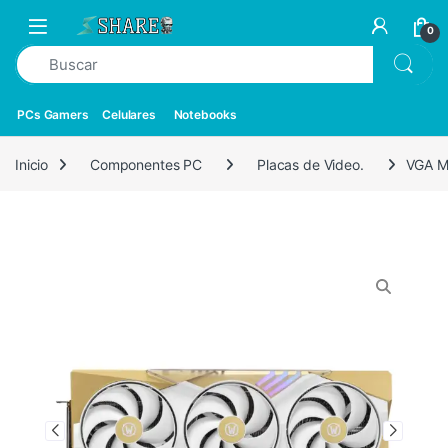
0
PCs Gamers
Celulares
Notebooks
Inicio
Componentes PC
Placas de Video.
VGA M