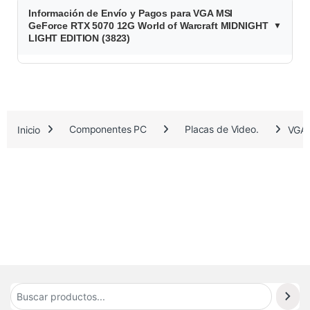
Información de Envío y Pagos para VGA MSI
1
GeForce RTX 5070 12G World of Warcraft MIDNIGHT
LIGHT EDITION (3823)
.
6
0
Inicio
Componentes PC
Placas de Video.
VGA 
3
.
2
8
1