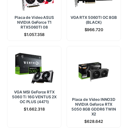
Placa de Video ASUS
VGA RTX 5060TI OC 8GB
NVIDIA GeForce T1
(BLACK)
RTX5060TI 08
$
966.720
$
1.057.358
VGA MSI GeForce RTX
5060 Ti 16G VENTUS 2X
Placa de Video INNO3D
OC PLUS (4471)
NVIDIA Geforce RTX
$
1.662.318
5050 8GB GDDR6 TWIN
X2
$
628.642