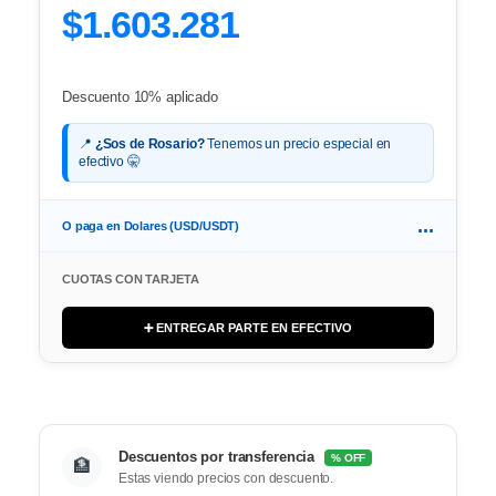
$1.603.281
Descuento 10% aplicado
📍
¿Sos de Rosario?
Tenemos un precio especial en
efectivo 🤫
...
O paga en Dolares (USD/USDT)
CUOTAS CON TARJETA
➕ ENTREGAR PARTE EN EFECTIVO
Descuentos por transferencia
% OFF
🏦
Estas viendo precios con descuento.