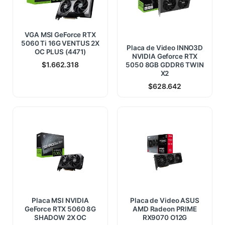
VGA MSI GeForce RTX
5060 Ti 16G VENTUS 2X
Placa de Video INNO3D
OC PLUS (4471)
NVIDIA Geforce RTX
$
1.662.318
5050 8GB GDDR6 TWIN
X2
$
628.642
Placa MSI NVIDIA
Placa de Video ASUS
GeForce RTX 5060 8G
AMD Radeon PRIME
SHADOW 2X OC
RX9070 O12G