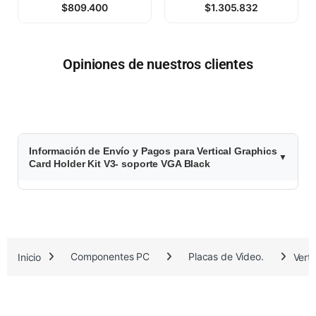
$
809.400
$
1.305.832
Opiniones de nuestros clientes
$
Información de Envío y Pagos para Vertical Graphics
1
Card Holder Kit V3- soporte VGA Black
7
4
.
Inicio
Componentes PC
Placas de Video.
Vert
1