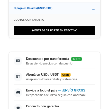
...
O paga en Dolares (USD/USDT)
CUOTAS CON TARJETA
➕ ENTREGAR PARTE EN EFECTIVO
Descuentos por transferencia
% OFF
🏦
Estas viendo precios con descuento.
Aboná en USD / USDT
Cripto
💵
Aceptamos dólares billete y stablecoins.
Envíos a todo el país
— ¡ENVÍO GRATIS!
🚚
Despachamos de forma segura con
Andreani
.
Producto con garantía
🛡️