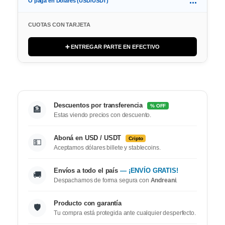
...
O paga en Dolares (USD/USDT)
CUOTAS CON TARJETA
➕ ENTREGAR PARTE EN EFECTIVO
Descuentos por transferencia
% OFF
🏦
Estas viendo precios con descuento.
Aboná en USD / USDT
Cripto
💵
Aceptamos dólares billete y stablecoins.
Envíos a todo el país
— ¡ENVÍO GRATIS!
🚚
Despachamos de forma segura con
Andreani
.
Producto con garantía
🛡️
Tu compra está protegida ante cualquier desperfecto.