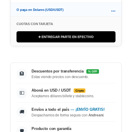
...
O paga en Dolares (USD/USDT)
CUOTAS CON TARJETA
➕ ENTREGAR PARTE EN EFECTIVO
Descuentos por transferencia
% OFF
🏦
Estas viendo precios con descuento.
Aboná en USD / USDT
Cripto
💵
Aceptamos dólares billete y stablecoins.
Envíos a todo el país
— ¡ENVÍO GRATIS!
🚚
Despachamos de forma segura con
Andreani
.
Producto con garantía
🛡️