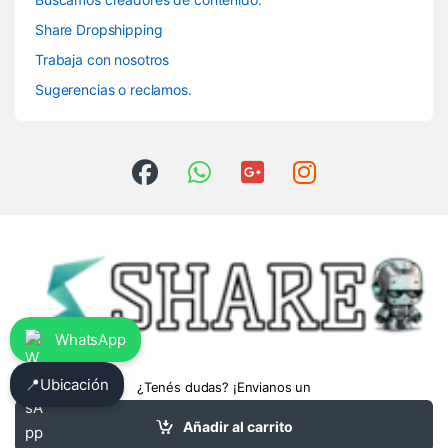
Share Dropshipping
Trabaja con nosotros
Sugerencias o reclamos.
WhatsApp
📍
Ubicación
¿Tenés dudas? ¡Envianos un
whatsapp!
3413475962
Añadir al carrito