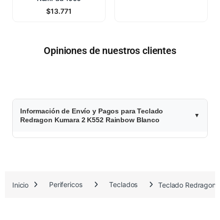
$
13.771
Opiniones de nuestros clientes
$
Información de Envío y Pagos para Teclado
5
Redragon Kumara 2 K552 Rainbow Blanco
9
.
7
Inicio
Perifericos
Teclados
Teclado Redragon 
2