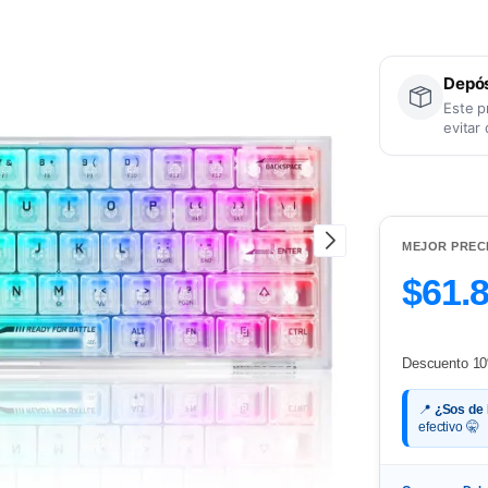
Depós
Este p
evitar
MEJOR PREC
$61.
Descuento 10
📍
¿Sos de
efectivo 🤫