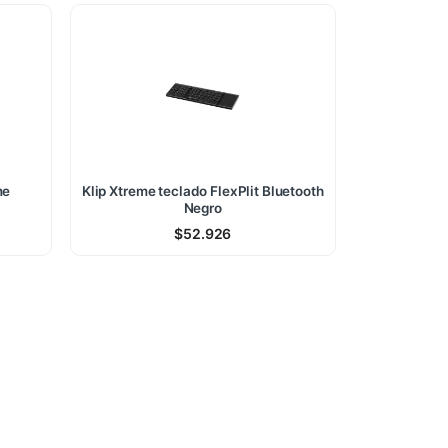
me
Klip Xtreme teclado FlexPlit Bluetooth
Negro
$
52.926