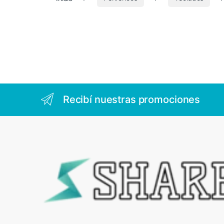
1
8
Recibí nuestras promociones