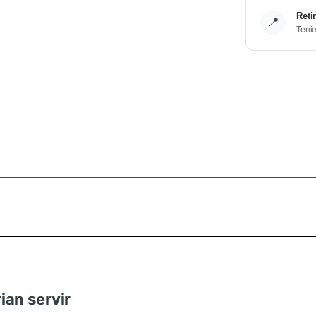
Reti
📍
Teni
ian servir