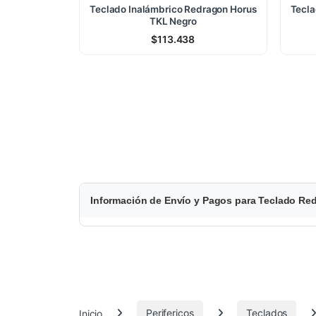
Teclado Inalámbrico Redragon Horus
Tecla
TKL Negro
$
113.438
$
Información de Envío y Pagos para Teclado R
6
1
.
8
Inicio
Perifericos
Teclados