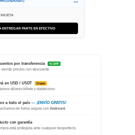
...
ares (USD/USDT)
TARJETA
➕ ENTREGAR PARTE EN EFECTIVO
uentos por transferencia
% OFF
 viendo precios con descuento.
ná en USD / USDT
Cripto
amos dólares billete y stablecoins.
os a todo el país
— ¡ENVÍO GRATIS!
achamos de forma segura con
Andreani
.
ucto con garantía
mpra está protegida ante cualquier desperfecto.