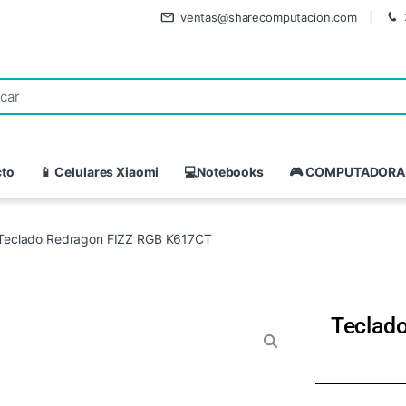
ventas@sharecomputacion.com
cto
📱 Celulares Xiaomi
💻Notebooks
🎮 COMPUTADORA
Teclado Redragon FIZZ RGB K617CT
Teclad