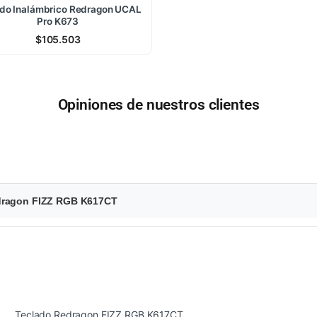
do Inalámbrico Redragon UCAL
Pro K673
$
105.503
Opiniones de nuestros clientes
edragon FIZZ RGB K617CT
Teclado Redragon FIZZ RGB K617CT