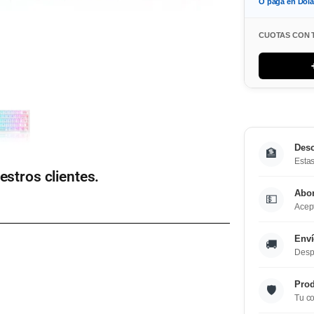
O paga en Dol
CUOTAS CON 
Desc
🏦
Estas
estros clientes.
Abo
💵
Acept
Enví
🚚
Desp
Prod
🛡️
Tu co