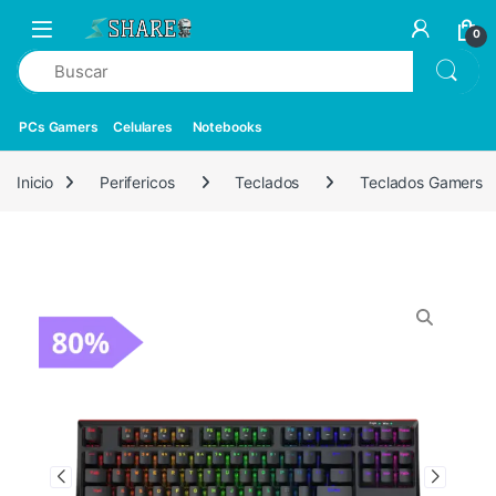
0
PCs Gamers
Celulares
Notebooks
Inicio
Perifericos
Teclados
Teclados Gamers