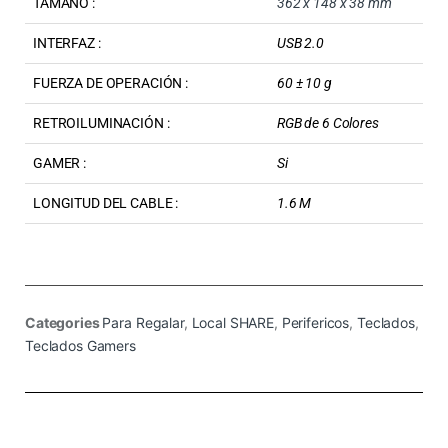
TAMAÑO :
362 x 148 x 38 mm
INTERFAZ :
USB 2.0
FUERZA DE OPERACIÓN :
60 ± 10 g
RETROILUMINACIÓN :
RGB de 6 Colores
GAMER :
Si
LONGITUD DEL CABLE :
1.6 M
Categories
Para Regalar
,
Local SHARE
,
Perifericos
,
Teclados
,
Teclados Gamers