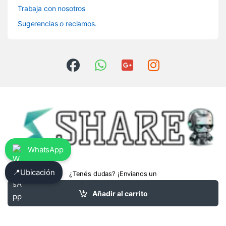
Trabaja con nosotros
Sugerencias o reclamos.
WhatsApp
📍
Ubicación
¿Tenés dudas? ¡Envianos un
whatsapp!
3413475962
Añadir al carrito