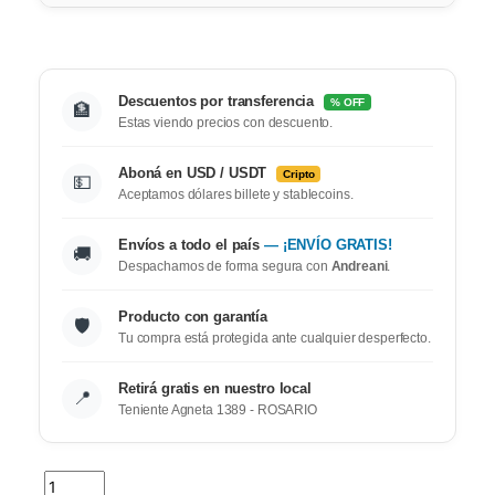
Descuentos por transferencia
% OFF
🏦
Estas viendo precios con descuento.
Aboná en USD / USDT
Cripto
💵
Aceptamos dólares billete y stablecoins.
Envíos a todo el país
— ¡ENVÍO GRATIS!
🚚
Despachamos de forma segura con
Andreani
.
Producto con garantía
🛡️
Tu compra está protegida ante cualquier desperfecto.
Retirá gratis en nuestro local
📍
Teniente Agneta 1389 - ROSARIO