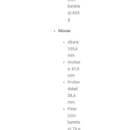
batería
s): 603
g
Mouse
Altura:
105,4
mm
Anchur
a: 67,9
mm
Profun
didad:
38,4
mm
Peso
(con
batería
s): 78 g