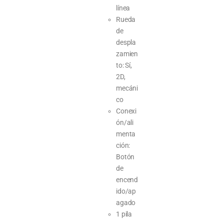
línea
Rueda
de
despla
zamien
to: Sí,
2D,
mecáni
co
Conexi
ón/ali
menta
ción:
Botón
de
encend
ido/ap
agado
1 pila