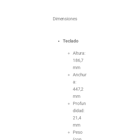
Dimensiones
Teclado
Altura:
186,7
mm
Anchur
a:
447,2
mm
Profun
didad:
21,4
mm
Peso
(con