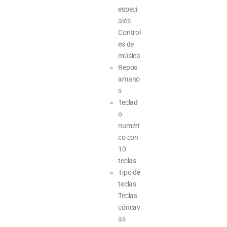
especi
ales:
Control
es de
música
Repos
amano
s
Teclad
o
numéri
co con
10
teclas
Tipo de
teclas:
Teclas
cóncav
as