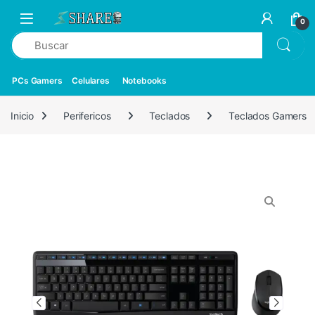
0
PCs Gamers
Celulares
Notebooks
Inicio
Perifericos
Teclados
Teclados Gamers