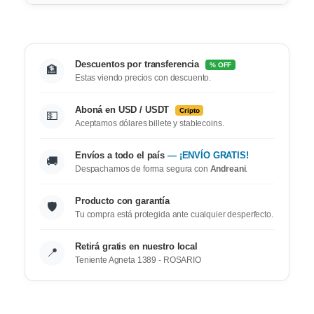
Descuentos por transferencia
% OFF
🏦
Estas viendo precios con descuento.
Aboná en USD / USDT
Cripto
💵
Aceptamos dólares billete y stablecoins.
Envíos a todo el país
— ¡ENVÍO GRATIS!
🚚
Despachamos de forma segura con
Andreani
.
Producto con garantía
🛡️
Tu compra está protegida ante cualquier desperfecto.
Retirá gratis en nuestro local
📍
Teniente Agneta 1389 - ROSARIO