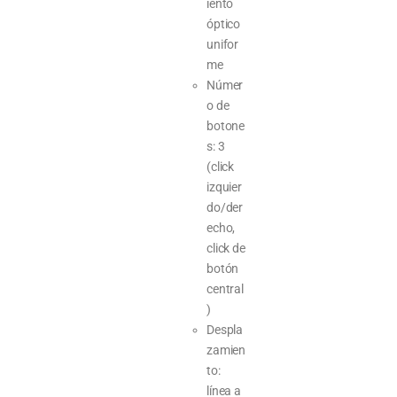
iento
óptico
unifor
me
Númer
o de
botone
s: 3
(click
izquier
do/der
echo,
click de
botón
central
)
Despla
zamien
to:
línea a