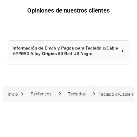
Opiniones de nuestros clientes
$
Información de Envío y Pagos para Teclado c/Cable
1
HYPERX Alloy Origins 60 Red US Negro
4
0
.
Inicio
Perifericos
Teclados
Teclado c/Cable HY
3
1