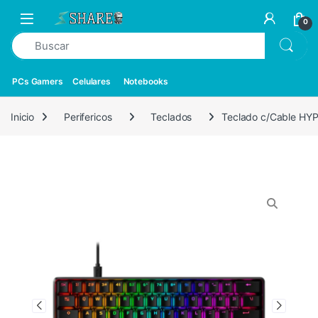
0
PCs Gamers
Celulares
Notebooks
Inicio
Perifericos
Teclados
Teclado c/Cable HYP