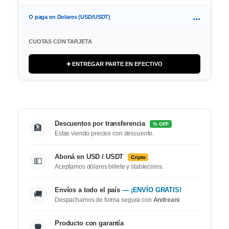
...
O paga en Dolares (USD/USDT)
CUOTAS CON TARJETA
➕ ENTREGAR PARTE EN EFECTIVO
Descuentos por transferencia
% OFF
🏦
Estas viendo precios con descuento.
Aboná en USD / USDT
Cripto
💵
Aceptamos dólares billete y stablecoins.
Envíos a todo el país
— ¡ENVÍO GRATIS!
🚚
Despachamos de forma segura con
Andreani
.
Producto con garantía
🛡️