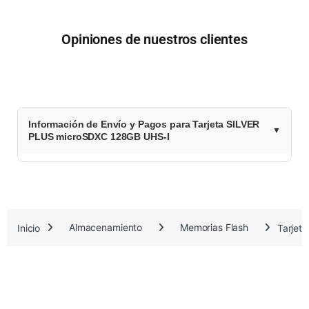
Opiniones de nuestros clientes
$
Información de Envío y Pagos para Tarjeta SILVER
7
PLUS microSDXC 128GB UHS-I
4
.
7
Inicio
Almacenamiento
Memorias Flash
Tarjet
3
8