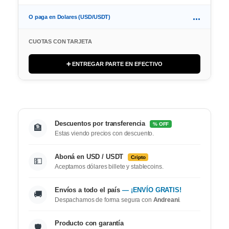
...
O paga en Dolares (USD/USDT)
CUOTAS CON TARJETA
➕ ENTREGAR PARTE EN EFECTIVO
Descuentos por transferencia
% OFF
🏦
Estas viendo precios con descuento.
Aboná en USD / USDT
Cripto
💵
Aceptamos dólares billete y stablecoins.
Envíos a todo el país
— ¡ENVÍO GRATIS!
🚚
Despachamos de forma segura con
Andreani
.
Producto con garantía
🛡️