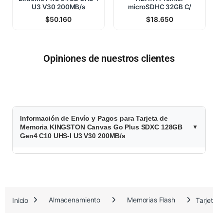
U3 V30 200MB/s
microSDHC 32GB C/
$
50.160
$
18.650
Opiniones de nuestros clientes
$
Información de Envío y Pagos para Tarjeta de
6
Memoria KINGSTON Canvas Go Plus SDXC 128GB
Gen4 C10 UHS-I U3 V30 200MB/s
5
.
2
Inicio
Almacenamiento
Memorias Flash
Tarjet
9