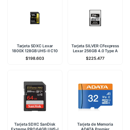
Tarjeta SDXC Lexar
Tarjeta SILVER CFexpress
1800X 128GB UHS-II C10
Lexar 256GB 4.0 Type A
$
198.603
$
225.477
Tarjeta SDXC SanDisk
Tarjeta de Memoria
Extreme PRO 64GB UHS-I
ADATA Premier