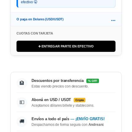
efectivo 🤫
...
O paga en Dolares (USD/USDT)
CUOTAS CON TARJETA
➕ ENTREGAR PARTE EN EFECTIVO
Descuentos por transferencia
% OFF
🏦
Estas viendo precios con descuento.
Aboná en USD / USDT
Cripto
💵
Aceptamos dólares billete y stablecoins.
Envíos a todo el país
— ¡ENVÍO GRATIS!
🚚
Despachamos de forma segura con
Andreani
.