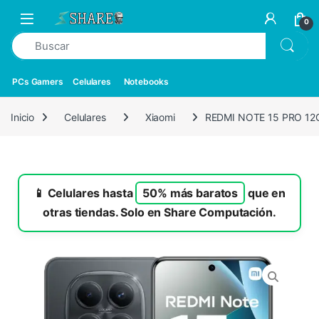
0
PCs Gamers
Celulares
Notebooks
Inicio
Celulares
Xiaomi
REDMI NOTE 15 PRO 12
📱 Celulares hasta
50% más baratos
que en
otras tiendas. Solo en Share Computación.