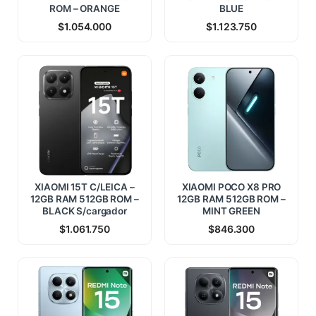
ROM – ORANGE
BLUE
$
1.054.000
$
1.123.750
XIAOMI 15T C/LEICA –
XIAOMI POCO X8 PRO
12GB RAM 512GB ROM –
12GB RAM 512GB ROM –
BLACK S/cargador
MINT GREEN
$
1.061.750
$
846.300