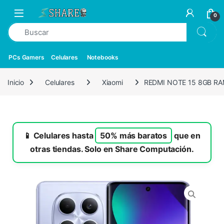
0
PCs Gamers
Celulares
Notebooks
Inicio
Celulares
Xiaomi
REDMI NOTE 15 8GB RA
📱 Celulares hasta
50% más baratos
que en
otras tiendas. Solo en Share Computación.