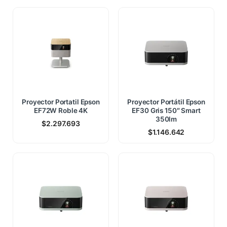
Proyector Portatil Epson
Proyector Portátil Epson
EF72W Roble 4K
EF30 Gris 150″ Smart
350lm
$
2.297.693
$
1.146.642