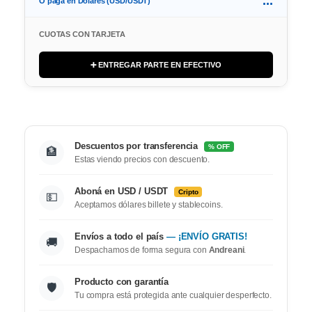
...
O paga en Dolares (USD/USDT)
CUOTAS CON TARJETA
➕ ENTREGAR PARTE EN EFECTIVO
Descuentos por transferencia
% OFF
🏦
Estas viendo precios con descuento.
Aboná en USD / USDT
Cripto
💵
Aceptamos dólares billete y stablecoins.
Envíos a todo el país
— ¡ENVÍO GRATIS!
🚚
Despachamos de forma segura con
Andreani
.
Producto con garantía
🛡️
Tu compra está protegida ante cualquier desperfecto.