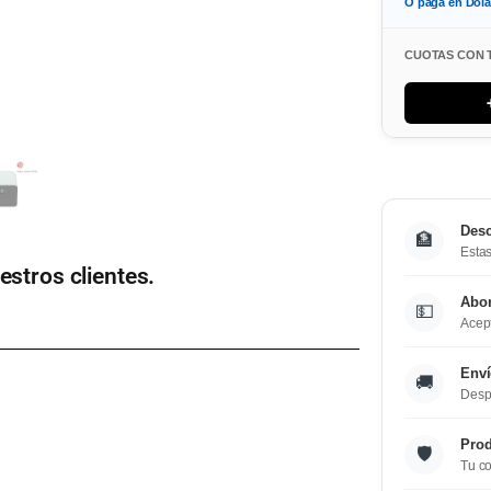
O paga en Dol
CUOTAS CON 
Desc
🏦
Estas
estros clientes.
Abo
💵
Acept
Enví
🚚
Desp
Prod
🛡️
Tu co