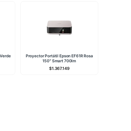
 Verde
Proyector Portátil Epson EF61R Rosa
150″ Smart 700lm
$
1.367.149