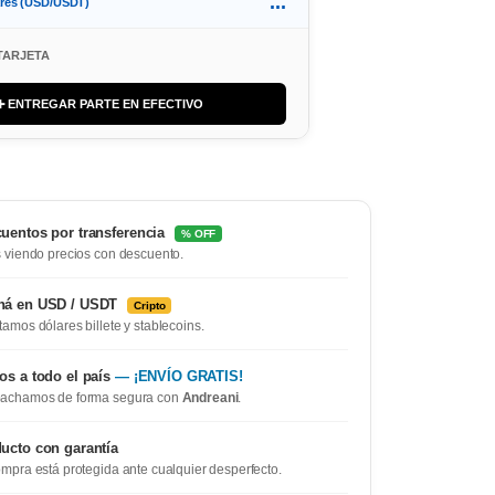
...
ares (USD/USDT)
TARJETA
➕ ENTREGAR PARTE EN EFECTIVO
uentos por transferencia
% OFF
 viendo precios con descuento.
ná en USD / USDT
Cripto
amos dólares billete y stablecoins.
os a todo el país
— ¡ENVÍO GRATIS!
achamos de forma segura con
Andreani
.
ucto con garantía
mpra está protegida ante cualquier desperfecto.