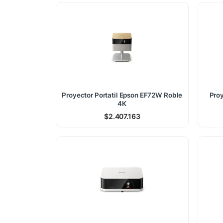
Proyector Portatil Epson EF72W Roble
Proy
4K
$
2.407.163