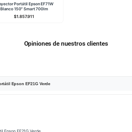
oyector Portátil Epson EF71W
Blanco 150″ Smart 700lm
$
1.857.911
Opiniones de nuestros clientes
ortátil Epson EF21G Verde
til Epson EF21G Verde