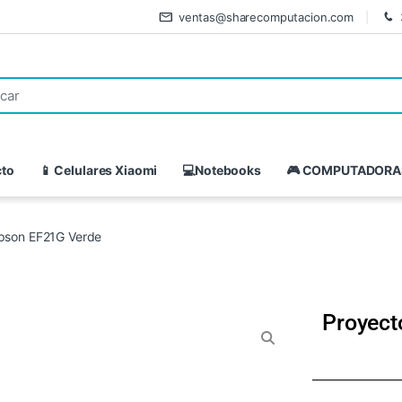
ventas@sharecomputacion.com
cto
📱 Celulares Xiaomi
💻Notebooks
🎮 COMPUTADORA
 Epson EF21G Verde
Proyect