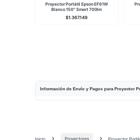
Proyector Portátil Epson EF61W
Pr
Blanco 150″ Smart 700lm
$
1.367.149
$
Información de Envío y Pagos para Proyector P
1
.
2
0
Inicio
Proyectores
Proyector Portá