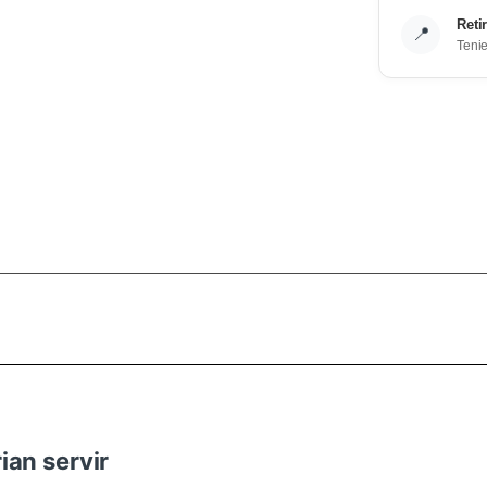
Reti
📍
Teni
ian servir