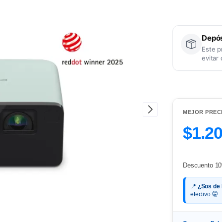
Depós
Este p
evitar
MEJOR PREC
$1.2
Descuento 10
📍
¿Sos de
efectivo 🤫