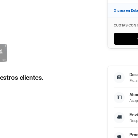
O paga en Dol
CUOTAS CON 
Desc
estros clientes.
🏦
Estas
Abo
💵
Acept
Enví
🚚
Desp
Prod
🛡️