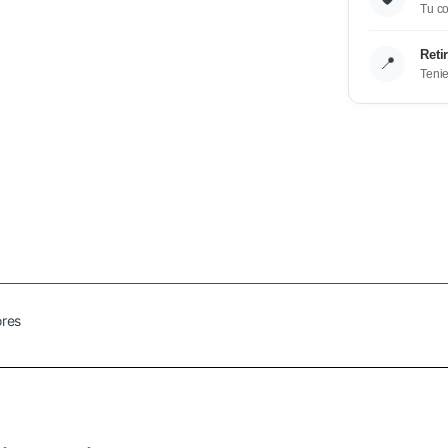
Tu co
Reti
📍
Teni
res