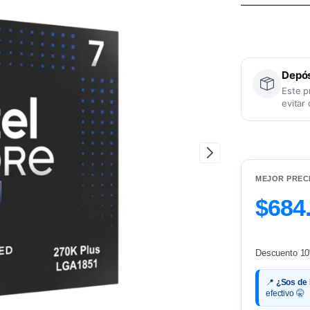
Depós
Este p
evitar
MEJOR PREC
$684
Descuento 10
📍
¿Sos de
efectivo 🤫