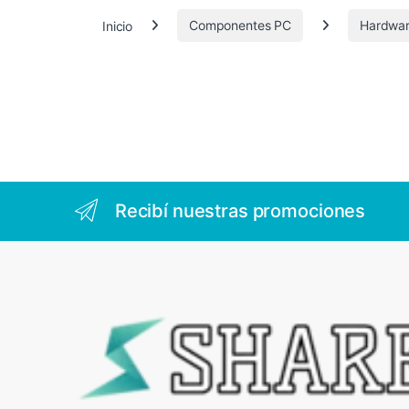
.
Inicio
Componentes PC
Hardwa
5
3
2
Recibí nuestras promociones