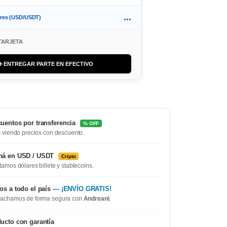
...
ares (USD/USDT)
TARJETA
➕ ENTREGAR PARTE EN EFECTIVO
uentos por transferencia
% OFF
 viendo precios con descuento.
ná en USD / USDT
Cripto
amos dólares billete y stablecoins.
os a todo el país
— ¡ENVÍO GRATIS!
achamos de forma segura con
Andreani
.
ucto con garantía