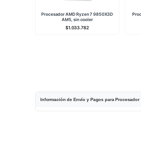
Procesador AMD Ryzen 7 9850X3D
Pro
AM5, sin cooler
$
1.033.782
$
Información de Envío y Pagos para Procesador I
6
8
4