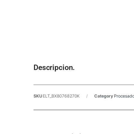
Descripcion.
SKU
ELT_BX80768270K
Category
Procesado