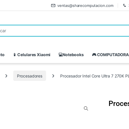
ventas@sharecomputacion.com
cto
📱 Celulares Xiaomi
💻Notebooks
🎮 COMPUTADORA
Procesadores
Procesador Intel Core Ultra 7 270K 
Proces