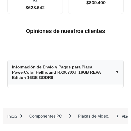
$
809.400
$
628.642
Opiniones de nuestros clientes
$
Información de Envío y Pagos para Placa
1
PowerColor Hellhound RX9070XT 16GB REVA
Edition 16GB GDDR6
.
5
9
Inicio
Componentes PC
Placas de Video.
Plac
8