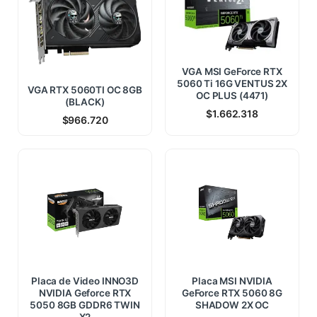
VGA MSI GeForce RTX
5060 Ti 16G VENTUS 2X
VGA RTX 5060TI OC 8GB
OC PLUS (4471)
(BLACK)
$
1.662.318
$
966.720
Placa de Video INNO3D
Placa MSI NVIDIA
NVIDIA Geforce RTX
GeForce RTX 5060 8G
5050 8GB GDDR6 TWIN
SHADOW 2X OC
X2