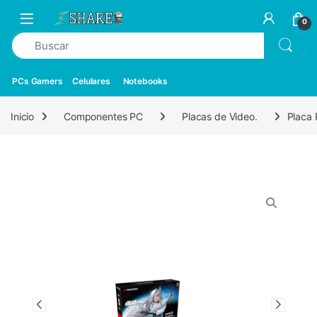
0
PCs Gamers
Celulares
Notebooks
Inicio
Componentes PC
Placas de Video.
Placa