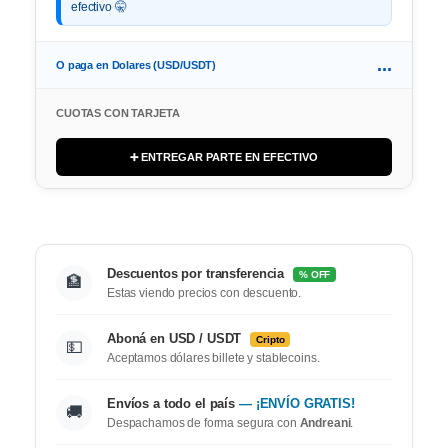
efectivo 🤫
...
O paga en Dolares (USD/USDT)
CUOTAS CON TARJETA
➕ ENTREGAR PARTE EN EFECTIVO
Descuentos por transferencia
% OFF
🏦
Estas viendo precios con descuento.
Aboná en USD / USDT
Cripto
💵
Aceptamos dólares billete y stablecoins.
Envíos a todo el país
— ¡ENVÍO GRATIS!
🚚
Despachamos de forma segura con
Andreani
.