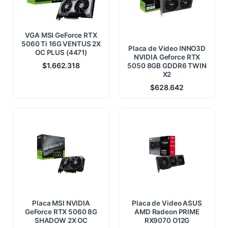
VGA MSI GeForce RTX
5060 Ti 16G VENTUS 2X
Placa de Video INNO3D
OC PLUS (4471)
NVIDIA Geforce RTX
$
1.662.318
5050 8GB GDDR6 TWIN
X2
$
628.642
Placa MSI NVIDIA
Placa de Video ASUS
GeForce RTX 5060 8G
AMD Radeon PRIME
SHADOW 2X OC
RX9070 O12G