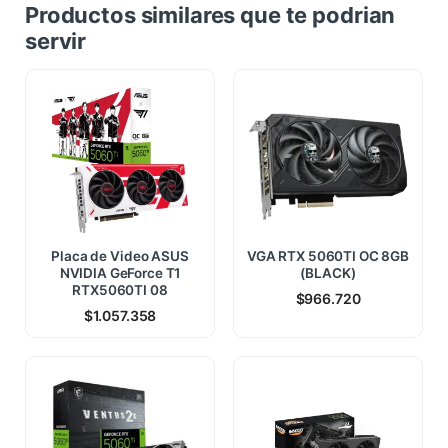
Productos similares que te podrian
servir
Placa de Video ASUS
VGA RTX 5060TI OC 8GB
NVIDIA GeForce T1
(BLACK)
RTX5060TI 08
$
966.720
$
1.057.358