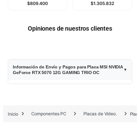
$
809.400
$
1.305.832
Opiniones de nuestros clientes
$
Información de Envío y Pagos para Placa MSI NVIDIA
1
GeForce RTX 5070 12G GAMING TRIO OC
.
5
0
Inicio
Componentes PC
Placas de Video.
Plac
1