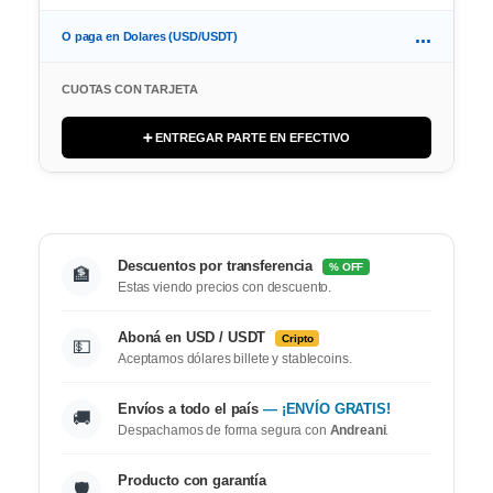
...
O paga en Dolares (USD/USDT)
CUOTAS CON TARJETA
➕ ENTREGAR PARTE EN EFECTIVO
Descuentos por transferencia
% OFF
🏦
Estas viendo precios con descuento.
Aboná en USD / USDT
Cripto
💵
Aceptamos dólares billete y stablecoins.
Envíos a todo el país
— ¡ENVÍO GRATIS!
🚚
Despachamos de forma segura con
Andreani
.
Producto con garantía
🛡️