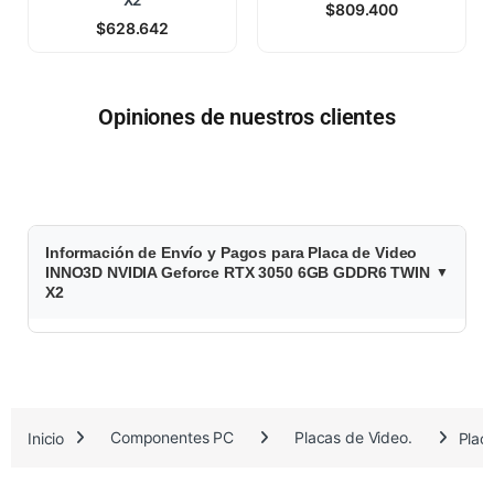
$
809.400
$
628.642
Opiniones de nuestros clientes
$
Información de Envío y Pagos para Placa de Video
4
INNO3D NVIDIA Geforce RTX 3050 6GB GDDR6 TWIN
X2
4
8
.
Inicio
Componentes PC
Placas de Video.
Plac
9