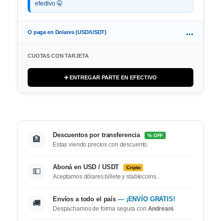
efectivo 🤫
...
O paga en Dolares (USD/USDT)
CUOTAS CON TARJETA
➕ ENTREGAR PARTE EN EFECTIVO
Descuentos por transferencia
% OFF
🏦
Estas viendo precios con descuento.
Aboná en USD / USDT
Cripto
💵
Aceptamos dólares billete y stablecoins.
Envíos a todo el país
— ¡ENVÍO GRATIS!
🚚
Despachamos de forma segura con
Andreani
.