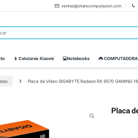
ventas@sharecomputacion.com
cto
📱 Celulares Xiaomi
💻Notebooks
🎮 COMPUTADORA
ideo.
Placa de Video GIGABYTE Radeon RX 9070 GAMING 1
Placa 