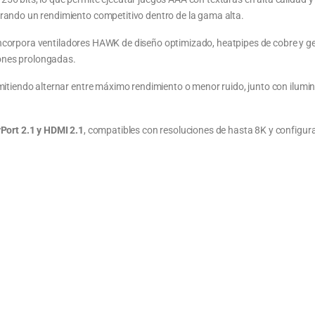
rando un rendimiento competitivo dentro de la gama alta.
orpora ventiladores HAWK de diseño optimizado, heatpipes de cobre y gel 
iones prolongadas.
rmitiendo alternar entre máximo rendimiento o menor ruido, junto con ilum
Port 2.1 y HDMI 2.1
, compatibles con resoluciones de hasta 8K y configu