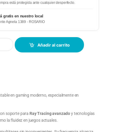
mpra está protegida ante cualquier desperfecto.
rá gratis en nuestro local
ente Agneta 1389 - ROSARIO
Añadir al carrito
estable en gaming moderno, especialmente en
 con soporte para
Ray Tracing avanzado
y tecnologías
omo la fluidez en juegos actuales.
y multitarea sin inconvenientes. Su frecuencia alcanza