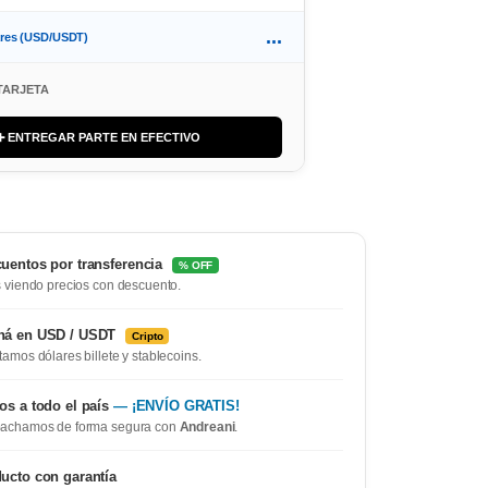
...
ares (USD/USDT)
TARJETA
➕ ENTREGAR PARTE EN EFECTIVO
uentos por transferencia
% OFF
 viendo precios con descuento.
ná en USD / USDT
Cripto
amos dólares billete y stablecoins.
os a todo el país
— ¡ENVÍO GRATIS!
achamos de forma segura con
Andreani
.
ucto con garantía