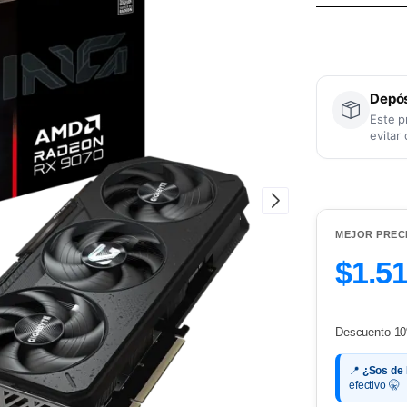
Depós
Este p
evitar
MEJOR PREC
$1.5
Descuento 10
📍
¿Sos de
efectivo 🤫