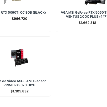
 RTX 5060TI OC 8GB (BLACK)
VGA MSI GeForce RTX 5060 T
VENTUS 2X OC PLUS (447
$
966.720
$
1.662.318
a de Video ASUS AMD Radeon
PRIME RX9070 O12G
$
1.305.832