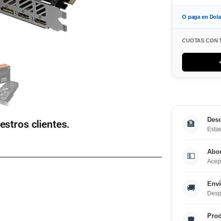
O paga en Dol
CUOTAS CON 
Desc
estros clientes.
🏦
Estas
Abo
💵
Acept
Enví
🚚
Desp
Prod
🛡️