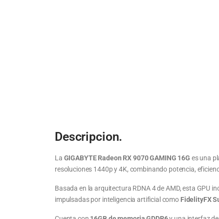
Descripcion.
La
GIGABYTE Radeon RX 9070 GAMING 16G
es una pl
resoluciones 1440p y 4K, combinando potencia, eficienc
Basada en la arquitectura RDNA 4 de AMD, esta GPU inc
impulsadas por inteligencia artificial como
FidelityFX S
Cuenta con
16GB de memoria GDDR6
y una interfaz de