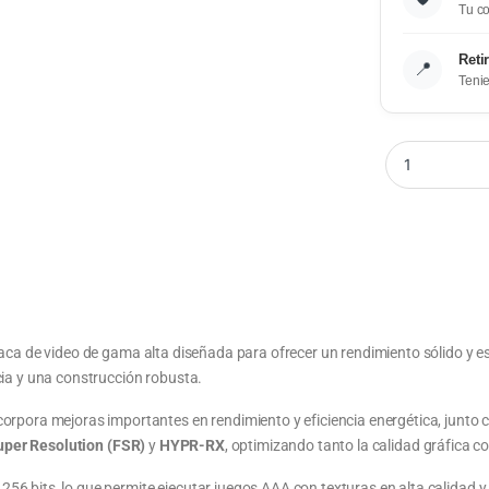
Tu co
Reti
📍
Teni
aca de video de gama alta diseñada para ofrecer un rendimiento sólido y 
ia y una construcción robusta.
orpora mejoras importantes en rendimiento y eficiencia energética, junto
uper Resolution (FSR)
y
HYPR-RX
, optimizando tanto la calidad gráfica c
 256 bits, lo que permite ejecutar juegos AAA con texturas en alta calidad 