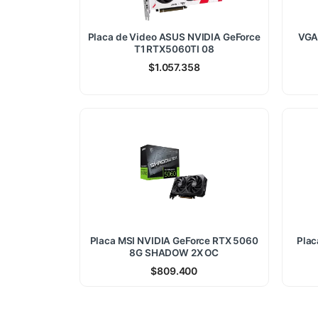
Placa de Video ASUS NVIDIA GeForce
VGA
T1 RTX5060TI 08
$
1.057.358
Placa MSI NVIDIA GeForce RTX 5060
Plac
8G SHADOW 2X OC
$
809.400