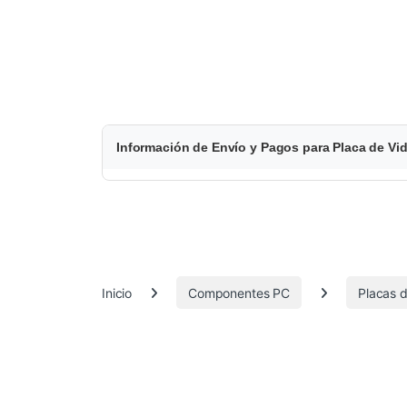
$
Información de Envío y Pagos para Placa de
1
.
5
1
Inicio
Componentes PC
Placas d
5
.