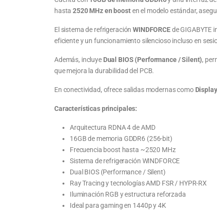
hasta
2520 MHz en boost
en el modelo estándar, asegu
El sistema de refrigeración
WINDFORCE
de GIGABYTE inc
eficiente y un funcionamiento silencioso incluso en ses
Además, incluye
Dual BIOS (Performance / Silent)
, pe
que mejora la durabilidad del PCB.
En conectividad, ofrece salidas modernas como
Display
Características principales:
Arquitectura RDNA 4 de AMD
16GB de memoria GDDR6 (256-bit)
Frecuencia boost hasta ~2520 MHz
Sistema de refrigeración WINDFORCE
Dual BIOS (Performance / Silent)
Ray Tracing y tecnologías AMD FSR / HYPR-RX
Iluminación RGB y estructura reforzada
Ideal para gaming en 1440p y 4K